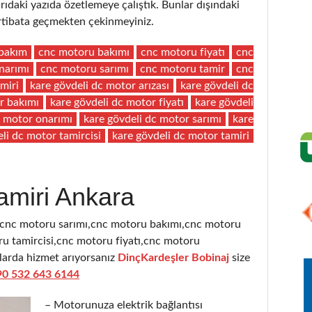
aki yazıda özetlemeye çalıştık. Bunlar dışındaki
 irtibata geçmekten çekinmeyiniz.
bakım
cnc motoru bakımı
cnc motoru fiyatı
cnc
narımı
cnc motoru sarımı
cnc motoru tamir
cnc
miri
kare gövdeli dc motor arızası
kare gövdeli dc
r bakımı
kare gövdeli dc motor fiyatı
kare gövdeli
c motor onarımı
kare gövdeli dc motor sarımı
kare
li dc motor tamircisi
kare gövdeli dc motor tamiri
amiri Ankara
,cnc motoru sarımı,cnc motoru bakımı,cnc motoru
u tamircisi,cnc motoru fiyatı,cnc motoru
ularda hizmet arıyorsanız
DinçKardeşler Bobinaj
size
90 532 643 6144
– Motorunuza elektrik bağlantısı