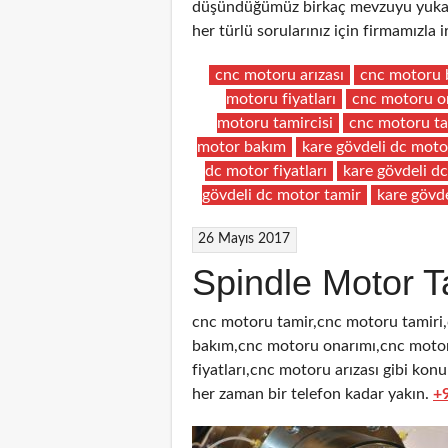
düşündüğümüz birkaç mevzuyu yukarıd
her türlü sorularınız için firmamızla
cnc motoru arızası
cnc motoru 
motoru fiyatları
cnc motoru o
motoru tamircisi
cnc motoru ta
motor bakım
kare gövdeli dc moto
dc motor fiyatları
kare gövdeli d
gövdeli dc motor tamir
kare gövde
26 Mayıs 2017
Spindle Motor T
cnc motoru tamir,cnc motoru tamiri
bakım,cnc motoru onarımı,cnc motor
fiyatları,cnc motoru arızası gibi kon
her zaman bir telefon kadar yakın.
+