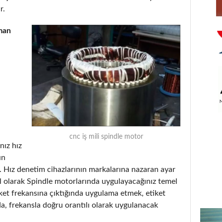
r.
man
cnc iş mili spindle motor
nız hız
ın
. Hız denetim cihazlarının markalarına nazaran ayar
el olarak Spindle motorlarında uygulayacağınız temel
tiket frekansına çıktığında uygulama etmek, etiket
, frekansla doğru orantılı olarak uygulanacak