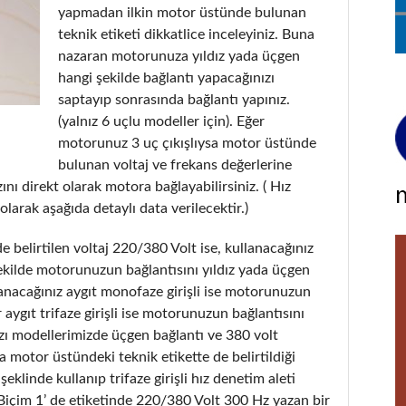
yapmadan ilkin motor üstünde bulunan
teknik etiketi dikkatlice inceleyiniz. Buna
nazaran motorunuza yıldız yada üçgen
hangi şekilde bağlantı yapacağınızı
saptayıp sonrasında bağlantı yapınız.
(yalnız 6 uçlu modeller için). Eğer
motorunuz 3 uç çıkışlıysa motor üstünde
bulunan voltaj ve frekans değerlerine
nı direkt olarak motora bağlayabilirsiniz. ( Hız
olarak aşağıda detaylı data verilecektir.)
 belirtilen voltaj 220/380 Volt ise, kullanacağınız
şekilde motorunuzun bağlantısını yıldız yada üçgen
lanacağınız aygıt monofaze girişli ise motorunuzun
r aygıt trifaze girişli ise motorunuzun bağlantısını
 bazı modellerimizde üçgen bağlantı ve 380 volt
 motor üstündeki teknik etikette de belirtildiği
klinde kullanıp trifaze girişli hız denetim aleti
Biçim 1’ de etiketinde 220/380 Volt 300 Hz yazan bir