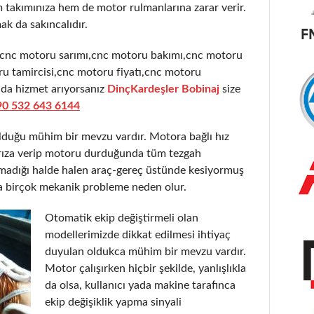
takımınıza hem de motor rulmanlarına zarar verir.
ak da sakıncalıdır.
,cnc motoru sarımı,cnc motoru bakımı,cnc motoru
u tamircisi,cnc motoru fiyatı,cnc motoru
nda hizmet arıyorsanız
DinçKardeşler Bobinaj
size
90 532 643 6144
olduğu mühim bir mevzu vardır. Motora bağlı hız
 arıza verip motoru durduğunda tüm tezgah
şmadığı halde halen araç-gereç üstünde kesiyormuş
a birçok mekanik probleme neden olur.
Otomatik ekip değiştirmeli olan
modellerimizde dikkat edilmesi ihtiyaç
duyulan oldukca mühim bir mevzu vardır.
Motor çalışırken hiçbir şekilde, yanlışlıkla
da olsa, kullanıcı yada makine tarafınca
ekip değişiklik yapma sinyali