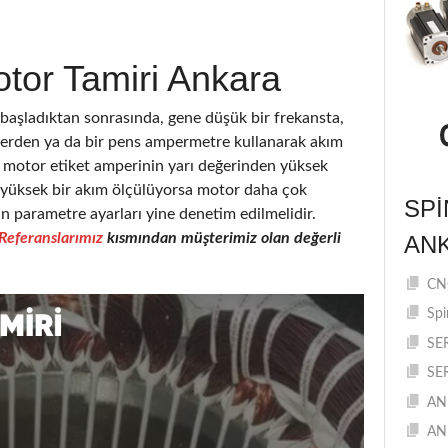
tor Tamiri Ankara
şladıktan sonrasında, gene düşük bir frekansta,
elerden ya da bir pens ampermetre kullanarak akım
motor etiket amperinin yarı değerinden yüksek
a yüksek bir akım ölçülüyorsa motor daha çok
SPI
in parametre ayarları yine denetim edilmelidir.
Referanslarımız
kısmından müşterimiz olan değerli
AN
CNC
Spi
SE
SE
AN
AN