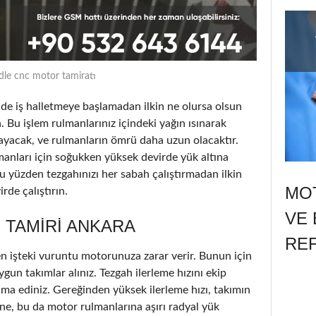
dle cnc motor tamiratı
 iş halletmeye başlamadan ilkin ne olursa olsun
. Bu işlem rulmanlarınız içindeki yağın ısınarak
ayacak, ve rulmanların ömrü daha uzun olacaktır.
lmanları için soğukken yüksek devirde yük altına
u yüzden tezgahınızı her sabah çalıştırmadan ilkin
MOT
de çalıştırın.
VE 
 TAMIRI ANKARA
RE
n işteki vuruntu motorunuza zarar verir. Bunun için
ygun takımlar alınız. Tezgah ilerleme hızını ekip
ama ediniz. Gereğinden yüksek ilerleme hızı, takımın
e, bu da motor rulmanlarına aşırı radyal yük