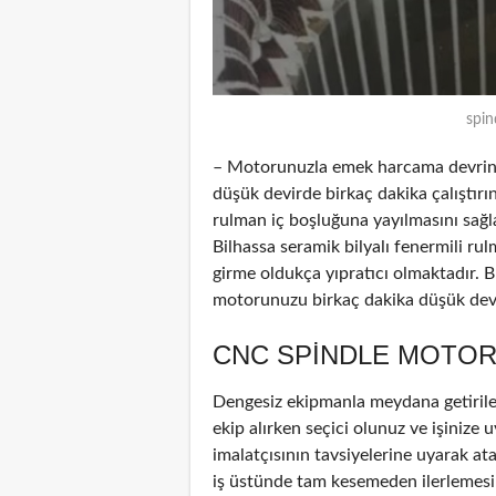
spin
– Motorunuzla emek harcama devrinde
düşük devirde birkaç dakika çalıştırın
rulman iç boşluğuna yayılmasını sağl
Bilhassa seramik bilyalı fenermili ru
girme oldukça yıpratıcı olmaktadır. B
motorunuzu birkaç dakika düşük devir
CNC SPINDLE MOTOR
Dengesiz ekipmanla meydana getirile
ekip alırken seçici olunuz ve işinize u
imalatçısının tavsiyelerine uyarak at
iş üstünde tam kesemeden ilerlemesin