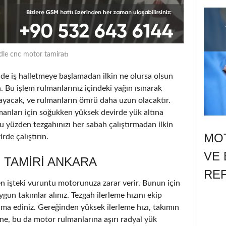
dle cnc motor tamiratı
 iş halletmeye başlamadan ilkin ne olursa olsun
. Bu işlem rulmanlarınız içindeki yağın ısınarak
ayacak, ve rulmanların ömrü daha uzun olacaktır.
lmanları için soğukken yüksek devirde yük altına
u yüzden tezgahınızı her sabah çalıştırmadan ilkin
MOT
de çalıştırın.
VE 
 TAMIRI ANKARA
RE
n işteki vuruntu motorunuza zarar verir. Bunun için
ygun takımlar alınız. Tezgah ilerleme hızını ekip
ama ediniz. Gereğinden yüksek ilerleme hızı, takımın
e, bu da motor rulmanlarına aşırı radyal yük