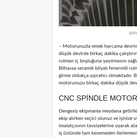
spin
– Motorunuzla emek harcama devrinde
düşük devirde birkaç dakika çalıştırın
rulman iç boşluğuna yayılmasını sağl
Bilhassa seramik bilyalı fenermili ru
girme oldukça yıpratıcı olmaktadır. B
motorunuzu birkaç dakika düşük devir
CNC SPINDLE MOTOR
Dengesiz ekipmanla meydana getirile
ekip alırken seçici olunuz ve işinize u
imalatçısının tavsiyelerine uyarak at
iş üstünde tam kesemeden ilerlemesin