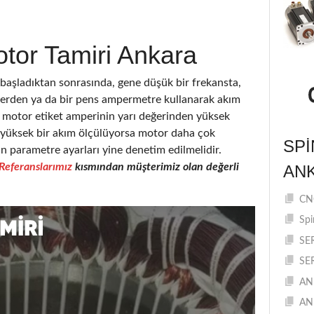
tor Tamiri Ankara
şladıktan sonrasında, gene düşük bir frekansta,
elerden ya da bir pens ampermetre kullanarak akım
motor etiket amperinin yarı değerinden yüksek
a yüksek bir akım ölçülüyorsa motor daha çok
SPI
in parametre ayarları yine denetim edilmelidir.
Referanslarımız
kısmından müşterimiz olan değerli
AN
CNC
Spi
SE
SE
AN
AN