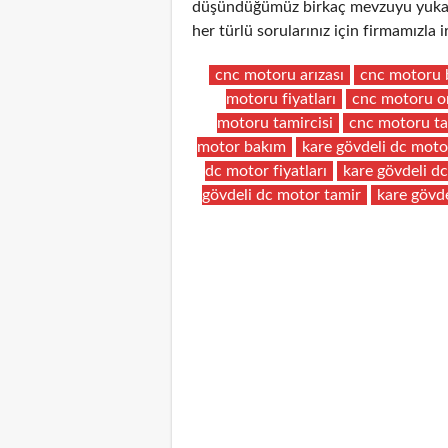
düşündüğümüz birkaç mevzuyu yukarıd
her türlü sorularınız için firmamızla
cnc motoru arızası
cnc motoru 
motoru fiyatları
cnc motoru o
motoru tamircisi
cnc motoru ta
motor bakım
kare gövdeli dc moto
dc motor fiyatları
kare gövdeli d
gövdeli dc motor tamir
kare gövde