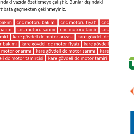
aki yazıda özetlemeye çalıştık. Bunlar dışındaki
 irtibata geçmekten çekinmeyiniz.
bakım
cnc motoru bakımı
cnc motoru fiyatı
cnc
narımı
cnc motoru sarımı
cnc motoru tamir
cnc
miri
kare gövdeli dc motor arızası
kare gövdeli dc
r bakımı
kare gövdeli dc motor fiyatı
kare gövdeli
c motor onarımı
kare gövdeli dc motor sarımı
kare
li dc motor tamircisi
kare gövdeli dc motor tamiri