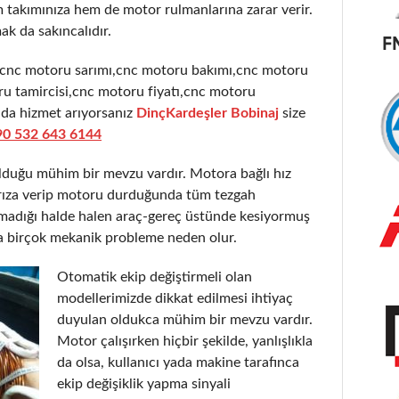
takımınıza hem de motor rulmanlarına zarar verir.
ak da sakıncalıdır.
,cnc motoru sarımı,cnc motoru bakımı,cnc motoru
u tamircisi,cnc motoru fiyatı,cnc motoru
nda hizmet arıyorsanız
DinçKardeşler Bobinaj
size
90 532 643 6144
olduğu mühim bir mevzu vardır. Motora bağlı hız
 arıza verip motoru durduğunda tüm tezgah
şmadığı halde halen araç-gereç üstünde kesiyormuş
a birçok mekanik probleme neden olur.
Otomatik ekip değiştirmeli olan
modellerimizde dikkat edilmesi ihtiyaç
duyulan oldukca mühim bir mevzu vardır.
Motor çalışırken hiçbir şekilde, yanlışlıkla
da olsa, kullanıcı yada makine tarafınca
ekip değişiklik yapma sinyali