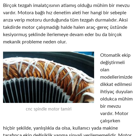
Birçok tezgah imalatçısının atlamış olduğu mühim bir mevzu
vardır. Motora bağlı hız denetim aleti her hangi bir sebeple
arıza verip motoru durduğunda tüm tezgah durmalıdır. Aksi
takdirde motor çalışmadığı halde halen araç-gereç üstünde
kesiyormuş şeklinde ilerlemeye devam eder bu da birçok
mekanik probleme neden olur.
Otomatik ekip
değiştirmeli
olan
modellerimizde
dikkat edilmesi
ihtiyaç duyulan
oldukca mühim
bir mevzu
cnc spindle motor tamiri
vardır. Motor
çalışırken
hiçbir şekilde, yanlışlıkla da olsa, kullanıcı yada makine
tarafınca ekip değişiklik yapma sinyali verilememelidir. Motor