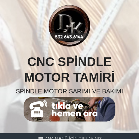
Skip
to
content
CNC SPINDLE
MOTOR TAMIRI
SPINDLE MOTOR SARIMI VE BAKIMI
ANA MENÜ İÇİN TIKLAYINIZ