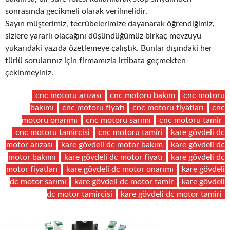
sonrasında gecikmeli olarak verilmelidir.
Sayın müşterimiz, tecrübelerimize dayanarak öğrendiğimiz,
sizlere yararlı olacağını düşündüğümüz birkaç mevzuyu
yukarıdaki yazıda özetlemeye çalıştık. Bunlar dışındaki her
türlü sorularınız için firmamızla irtibata geçmekten
çekinmeyiniz.
cnc motoru arızası
cnc motoru bakım
cnc motoru
bakımı
cnc motoru fiyatı
cnc motoru fiyatları
cnc
motoru onarımı
cnc motoru sarımı
cnc motoru tamir
cnc motoru tamircisi
cnc motoru tamiri
kare gövdeli dc
motor arızası
kare gövdeli dc motor bakım
kare gövdeli dc
motor bakımı
kare gövdeli dc motor fiyatı
kare gövdeli dc
motor fiyatları
kare gövdeli dc motor onarımı
kare gövdeli
dc motor sarımı
kare gövdeli dc motor tamir
kare gövdeli
dc motor tamircisi
kare gövdeli dc motor tamiri