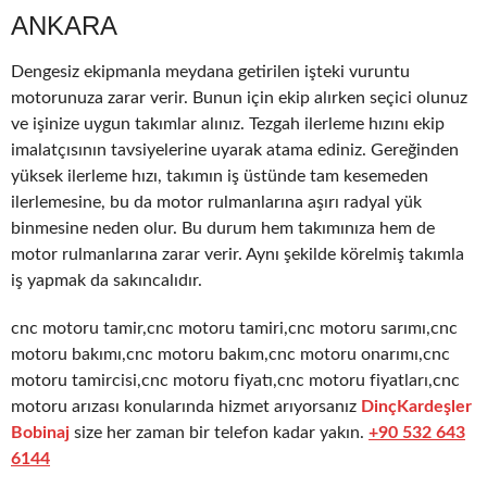
ANKARA
Dengesiz ekipmanla meydana getirilen işteki vuruntu
motorunuza zarar verir. Bunun için ekip alırken seçici olunuz
ve işinize uygun takımlar alınız. Tezgah ilerleme hızını ekip
imalatçısının tavsiyelerine uyarak atama ediniz. Gereğinden
yüksek ilerleme hızı, takımın iş üstünde tam kesemeden
ilerlemesine, bu da motor rulmanlarına aşırı radyal yük
binmesine neden olur. Bu durum hem takımınıza hem de
motor rulmanlarına zarar verir. Aynı şekilde körelmiş takımla
iş yapmak da sakıncalıdır.
cnc motoru tamir,cnc motoru tamiri,cnc motoru sarımı,cnc
motoru bakımı,cnc motoru bakım,cnc motoru onarımı,cnc
motoru tamircisi,cnc motoru fiyatı,cnc motoru fiyatları,cnc
motoru arızası konularında hizmet arıyorsanız
DinçKardeşler
Bobinaj
size her zaman bir telefon kadar yakın.
+90 532 643
6144