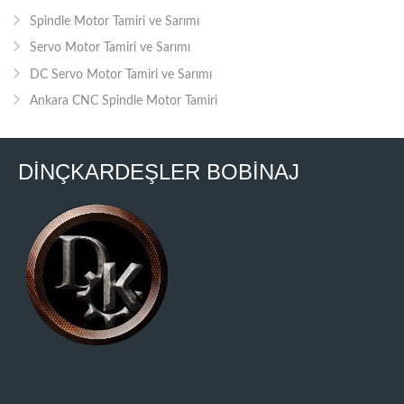
Spindle Motor Tamiri ve Sarımı
Servo Motor Tamiri ve Sarımı
DC Servo Motor Tamiri ve Sarımı
Ankara CNC Spindle Motor Tamiri
DİNÇKARDEŞLER BOBİNAJ