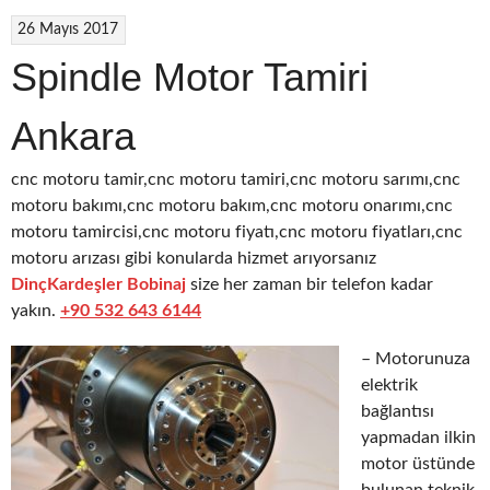
26 Mayıs 2017
Spindle Motor Tamiri
Ankara
cnc motoru tamir,cnc motoru tamiri,cnc motoru sarımı,cnc
motoru bakımı,cnc motoru bakım,cnc motoru onarımı,cnc
motoru tamircisi,cnc motoru fiyatı,cnc motoru fiyatları,cnc
motoru arızası gibi konularda hizmet arıyorsanız
DinçKardeşler Bobinaj
size her zaman bir telefon kadar
yakın.
+90 532 643 6144
– Motorunuza
elektrik
bağlantısı
yapmadan ilkin
motor üstünde
bulunan teknik