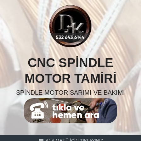
Skip
to
content
CNC SPINDLE
MOTOR TAMIRI
SPINDLE MOTOR SARIMI VE BAKIMI
ANA MENÜ İÇİN TIKLAYINIZ