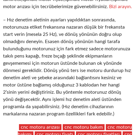
motor arızası için tecrübelerimize güvenebilirsiniz.
Bizi arayın.
– Hız denetim aletinin ayarları yapıldıktan sonrasında,
motorunuza etiket frekansına nazaran düşük bir frekansta
start verin (mesela 25 Hz), ve dönüş yönünün doğru olup
olmadığını deneyin. Esasen dönüş yönünün hangi tarafa
bulunduğunu motorunuz için fark etmez sadece motorunuza
takılı pens kapağı, freze bıçağı şeklinde ekipmanların
gevşememesi için motorun üstünde bulunan ok yönünde
dönmesi gereklidir. Dönüş yönü ters ise motoru durdurup hız
denetim aleti ve şebeke arasındaki bağlantısını kesiniz ve
motor üstüne bağlamış olduğunuz 3 kablodan her hangi
2’sinin yerini değiştiriniz. Bu yöntemle motorunuz dönüş
yönü değişecektir. Aynı işlemi hız denetim aleti üstünden
programla da yapabilirsiniz. (Hız denetim cihazlarının
markalarına nazaran program özellikleri fark edebilir.)
cnc motoru arızası
cnc motoru bakım
cnc motoru
bakımı
cnc motoru fiyatı
cnc motoru fiyatları
cnc