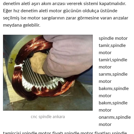
denetim aleti aşırı akım arızası vererek sistemi kapatmalıdır.
Eğer hız denetim aleti motor gücünün oldukça üstünde
seçilmiş ise motor sargılarının zarar görmesine varan arızalar
meydana gelebilir.
spindle motor
tamir,spindle
motor
tamiri,spindle
motor
sarımı,spindle
motor
bakımı,spindle
motor
bakım,spindle
motor
onarımı,spindle
cnc spindle ankara
motor
tamircisi,spindle motor fiyatı,spindle motor fiyatları,spindle