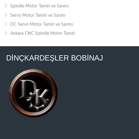
Spindle Motor Tamiri ve Sarımı
Servo Motor Tamiri ve Sarımı
DC Servo Motor Tamiri ve Sarımı
Ankara CNC Spindle Motor Tamiri
DİNÇKARDEŞLER BOBİNAJ