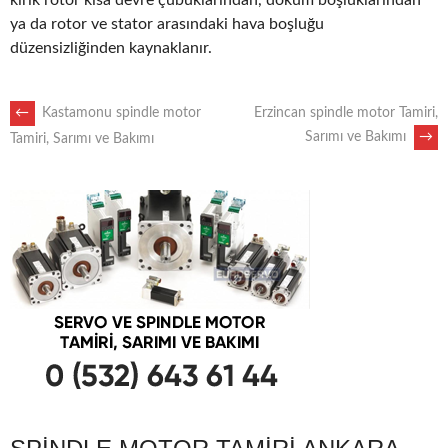
kırık rotor kısa devre çubuklarından, döküm boşluklarından
ya da rotor ve stator arasındaki hava boşluğu
düzensizliğinden kaynaklanır.
POST
←
Kastamonu spindle motor
Erzincan spindle motor Tamiri,
Sarımı ve Bakımı
→
Tamiri, Sarımı ve Bakımı
NAVIGATION