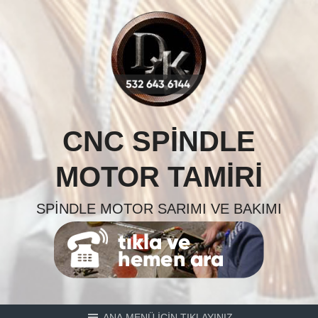
Skip
to
content
CNC SPINDLE
MOTOR TAMIRI
SPINDLE MOTOR SARIMI VE BAKIMI
ANA MENÜ İÇİN TIKLAYINIZ