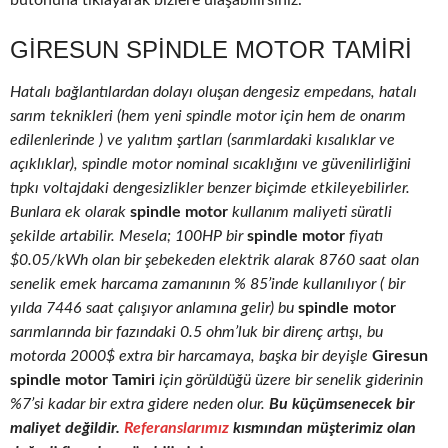
butonuna tıklayarak bizlere ulaşabilirsiniz.
GIRESUN SPINDLE MOTOR TAMIRI
Hatalı bağlantılardan dolayı oluşan dengesiz empedans, hatalı
sarım teknikleri (hem yeni spindle motor için hem de onarım
edilenlerinde ) ve yalıtım şartları (sarımlardaki kısalıklar ve
açıklıklar), spindle motor nominal sıcaklığını ve güvenilirliğini
tıpkı voltajdaki dengesizlikler benzer biçimde etkileyebilirler.
Bunlara ek olarak
spindle motor
kullanım maliyeti süratli
şekilde artabilir. Mesela; 100HP bir
spindle motor
fiyatı
$0.05/kWh olan bir şebekeden elektrik alarak 8760 saat olan
senelik emek harcama zamanının % 85’inde kullanılıyor ( bir
yılda 7446 saat çalışıyor anlamına gelir) bu
spindle motor
sarımlarında bir fazındaki 0.5 ohm’luk bir direnç artışı, bu
motorda 2000$ extra bir harcamaya, başka bir deyişle
Giresun
spindle motor Tamiri
için görüldüğü üzere bir senelik giderinin
%7’si kadar bir extra gidere neden olur.
Bu küçümsenecek bir
maliyet değildir.
Referanslarımız
kısmından müşterimiz olan