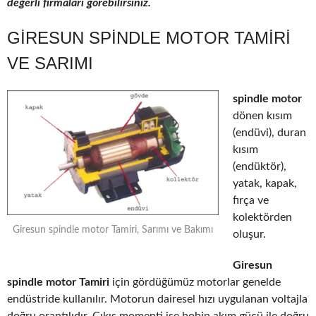
değerli firmaları görebilirsiniz.
GIRESUN SPINDLE MOTOR TAMIRI
VE SARIMI
spindle motor
dönen kısım
(endüvi), duran
kısım
(endüktör),
yatak, kapak,
fırça ve
kolektörden
Giresun spindle motor Tamiri, Sarımı ve Bakımı
oluşur.
Giresun
spindle motor Tamiri
için gördüğümüz motorlar genelde
endüstride kullanılır. Motorun dairesel hızı uygulanan voltajla