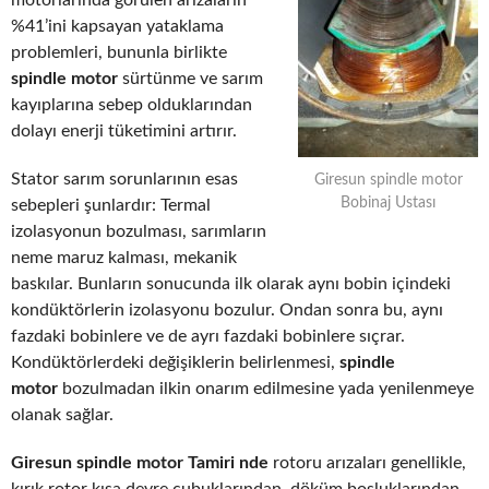
motorlarında görülen arızaların
%41’ini kapsayan yataklama
problemleri, bununla birlikte
spindle motor
sürtünme ve sarım
kayıplarına sebep olduklarından
dolayı enerji tüketimini artırır.
Stator sarım sorunlarının esas
Giresun spindle motor
Bobinaj Ustası
sebepleri şunlardır: Termal
izolasyonun bozulması, sarımların
neme maruz kalması, mekanik
baskılar. Bunların sonucunda ilk olarak aynı bobin içindeki
kondüktörlerin izolasyonu bozulur. Ondan sonra bu, aynı
fazdaki bobinlere ve de ayrı fazdaki bobinlere sıçrar.
Kondüktörlerdeki değişiklerin belirlenmesi,
spindle
motor
bozulmadan ilkin onarım edilmesine yada yenilenmeye
olanak sağlar.
Giresun spindle motor Tamiri nde
rotoru arızaları genellikle,