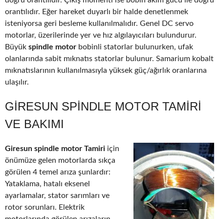
doğru orantılıdır. Çıkış momenti ise bobin akım gücü ile doğru
orantılıdır. Eğer hareket duyarlı bir halde denetlenmek
isteniyorsa geri besleme kullanılmalıdır. Genel DC servo
motorlar, üzerilerinde yer ve hız algılayıcıları bulundurur.
Büyük
spindle motor
bobinli statorlar bulunurken, ufak
olanlarında sabit mıknatıs statorlar bulunur. Samarium kobalt
mıknatıslarının kullanılmasıyla yüksek güç/ağırlık oranlarına
ulaşılır.
GIRESUN SPINDLE MOTOR TAMIRI
VE BAKIMI
Giresun spindle motor Tamiri
için
önümüze gelen motorlarda sıkça
görülen 4 temel arıza şunlardır:
Yataklama, hatalı eksenel
ayarlamalar, stator sarımları ve
rotor sorunları. Elektrik