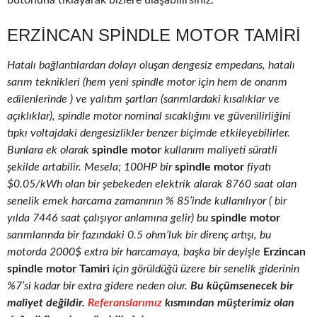
butonuna tıklayarak bizlere ulaşabilirsiniz.
ERZINCAN SPINDLE MOTOR TAMIRI
Hatalı bağlantılardan dolayı oluşan dengesiz empedans, hatalı
sarım teknikleri (hem yeni spindle motor için hem de onarım
edilenlerinde ) ve yalıtım şartları (sarımlardaki kısalıklar ve
açıklıklar), spindle motor nominal sıcaklığını ve güvenilirliğini
tıpkı voltajdaki dengesizlikler benzer biçimde etkileyebilirler.
Bunlara ek olarak
spindle motor
kullanım maliyeti süratli
şekilde artabilir. Mesela; 100HP bir
spindle motor
fiyatı
$0.05/kWh olan bir şebekeden elektrik alarak 8760 saat olan
senelik emek harcama zamanının % 85’inde kullanılıyor ( bir
yılda 7446 saat çalışıyor anlamına gelir) bu
spindle motor
sarımlarında bir fazındaki 0.5 ohm’luk bir direnç artışı, bu
motorda 2000$ extra bir harcamaya, başka bir deyişle
Erzincan
spindle motor Tamiri
için görüldüğü üzere bir senelik giderinin
%7’si kadar bir extra gidere neden olur.
Bu küçümsenecek bir
maliyet değildir.
Referanslarımız
kısmından müşterimiz olan