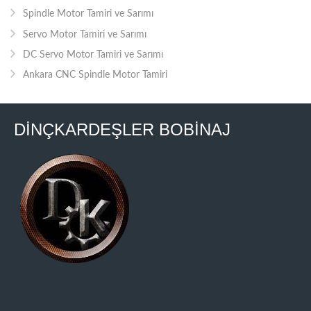
Spindle Motor Tamiri ve Sarımı
Servo Motor Tamiri ve Sarımı
DC Servo Motor Tamiri ve Sarımı
Ankara CNC Spindle Motor Tamiri
DİNÇKARDEŞLER BOBİNAJ