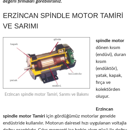
değerli firmaları görebilirsiniz.
ERZINCAN SPINDLE MOTOR TAMIRI
VE SARIMI
spindle motor
dönen kısım
(endüvi), duran
kısım
(endüktör),
yatak, kapak,
fırça ve
kolektörden
Erzincan spindle motor Tamiri, Sarımı ve Bakımı
oluşur.
Erzincan
spindle motor Tamiri
için gördüğümüz motorlar genelde
endüstride kullanılır. Motorun dairesel hızı uygulanan voltajla