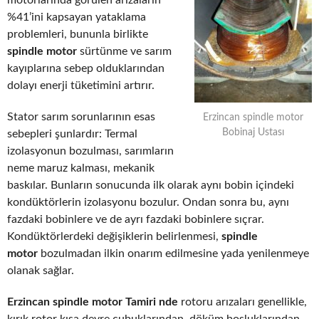
motorlarında görülen arızaların
%41’ini kapsayan yataklama
problemleri, bununla birlikte
spindle motor
sürtünme ve sarım
kayıplarına sebep olduklarından
dolayı enerji tüketimini artırır.
Stator sarım sorunlarının esas
Erzincan spindle motor
Bobinaj Ustası
sebepleri şunlardır: Termal
izolasyonun bozulması, sarımların
neme maruz kalması, mekanik
baskılar. Bunların sonucunda ilk olarak aynı bobin içindeki
kondüktörlerin izolasyonu bozulur. Ondan sonra bu, aynı
fazdaki bobinlere ve de ayrı fazdaki bobinlere sıçrar.
Kondüktörlerdeki değişiklerin belirlenmesi,
spindle
motor
bozulmadan ilkin onarım edilmesine yada yenilenmeye
olanak sağlar.
Erzincan spindle motor Tamiri nde
rotoru arızaları genellikle,