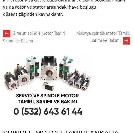
kırık rotor kısa devre çubuklarından, döküm boşluklarından
ya da rotor ve stator arasındaki hava boşluğu
düzensizliğinden kaynaklanır.
POST
←
Giresun spindle motor Tamiri,
Malatya spindle motor Tamiri,
Sarımı ve Bakımı
→
Sarımı ve Bakımı
NAVIGATION