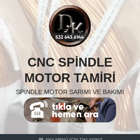
Skip
to
content
CNC SPINDLE
MOTOR TAMIRI
SPINDLE MOTOR SARIMI VE BAKIMI
ANA MENÜ İÇİN TIKLAYINIZ