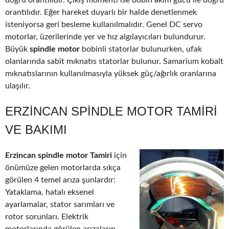
doğru orantılıdır. Çıkış momenti ise bobin akım gücü ile doğru
orantılıdır. Eğer hareket duyarlı bir halde denetlenmek
isteniyorsa geri besleme kullanılmalıdır. Genel DC servo
motorlar, üzerilerinde yer ve hız algılayıcıları bulundurur.
Büyük
spindle motor
bobinli statorlar bulunurken, ufak
olanlarında sabit mıknatıs statorlar bulunur. Samarium kobalt
mıknatıslarının kullanılmasıyla yüksek güç/ağırlık oranlarına
ulaşılır.
ERZINCAN SPINDLE MOTOR TAMIRI
VE BAKIMI
Erzincan spindle motor Tamiri
için
önümüze gelen motorlarda sıkça
görülen 4 temel arıza şunlardır:
Yataklama, hatalı eksenel
ayarlamalar, stator sarımları ve
rotor sorunları. Elektrik