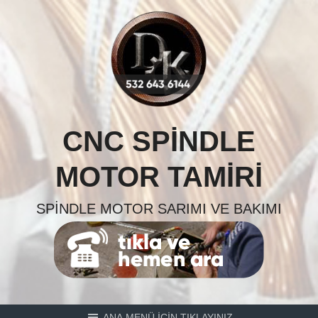
Skip
to
content
CNC SPINDLE
MOTOR TAMIRI
SPINDLE MOTOR SARIMI VE BAKIMI
ANA MENÜ İÇİN TIKLAYINIZ