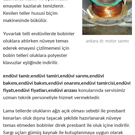
emayeler kazılarak temizlenir.
Kesilen teller hususi biçim
makinesinde bükülür.
Yuvarlak telli endüvilerde bobinler
oluklara atılırken nüveye temas
ankara dc motor sarımı
ederek emayesi çizilmemesi için
bobin telleri oluklara polyester
klavuzlar eşliğinde indirilir.
endüvi tamir,endüvi tamiri,endüvi sarımı,endüvi
bakımı,endüvi bakım,endüvi onarımı,endüvi tamircisi,endüvi
fiyatı,endüvi fiyatları,endüvi arızası
konularında servisimiz
uzman teknik personeliyle hizmet vermektedir.
Lama tellerde olukların ağzı açık olması sebebi ile presbant
kenarları oluk dışına taşacak şekilde hazırlanarak nüveye
temas etmeden bobinler direk presbant ile oluk içine indirilir.
Sargı uçları gümüş kaynak ile kutuplanmaya uygun olarak