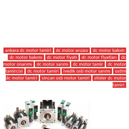
ankara dc motor tamiri
dc motor arızası
dc motor bakım
dc motor bakımı
dc motor fiyatı
dc motor fiyatları
dc
motor onarımı
dc motor sarımı
dc motor tamir
dc motor
tamircisi
dc motor tamiri
ivedik osb motor sarımı
ostim
dc motor tamiri
sincan osb motor tamiri
siteler dc motor
tamiri