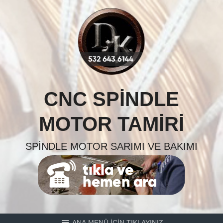
Skip
to
content
CNC SPINDLE
MOTOR TAMIRI
SPINDLE MOTOR SARIMI VE BAKIMI
ANA MENÜ İÇİN TIKLAYINIZ