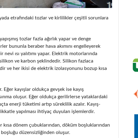
da etrafındaki tozlar ve kirlilikler çeşitli sorunlara
apışmış tozlar fazla ağırlık yapar ve denge
kirler bununla beraber hava akımını engelleyerek
 nevi ısı yalıtımı yapar. Elektrik motorlarında
silikon ve karbon şeklindedir. Silikon fazlaca
dir ve her ikisi de elektrik izolasyonunu bozup kısa
ür. Eğer kayışlar oldukça gevşek ise kayış
sınma oluşur. Eğer oldukça gerilirlerse yataklardaki
ta enerji tüketimi artıp süreklilik azalır. Kayış-
kkatle yapılması ihtiyaç duyulan işlemlerdir.
otor kısa dönem çubuklarından, döküm boşluklarından
 boşluğu düzensizliğinden oluşur.