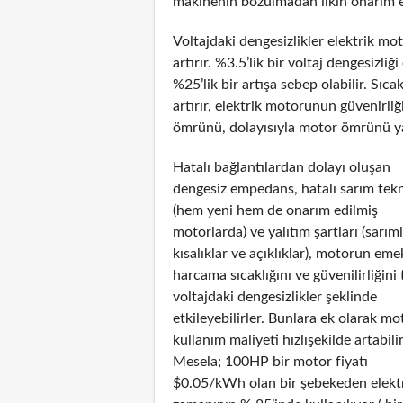
makinenin bozulmadan ilkin onarım e
Voltajdaki dengesizlikler elektrik m
artırır. %3.5’lik bir voltaj dengesiz
%25’lik bir artışa sebep olabilir. Sıca
artırır, elektrik motorunun güvenirliğ
ömrünü, dolayısıyla motor ömrünü yarı
Hatalı bağlantılardan dolayı oluşan
dengesiz empedans, hatalı sarım tekn
(hem yeni hem de onarım edilmiş
motorlarda) ve yalıtım şartları (sarım
kısalıklar ve açıklıklar), motorun eme
harcama sıcaklığını ve güvenilirliğini 
voltajdaki dengesizlikler şeklinde
etkileyebilirler. Bunlara ek olarak m
kullanım maliyeti hızlışekilde artabilir
Mesela; 100HP bir motor fiyatı
$0.05/kWh olan bir şebekeden elektr