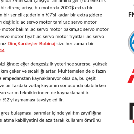
 yılda 7446 saat çalışıyor anlamına gelir) bu elektrik
bir direnç artışı, bu motorda 2000$ extra bir
bir senelik giderinin %7’si kadar bir extra gidere
 değildir. ac servo motor tamir,ac servo motor
vo motor bakımı,ac servo motor bakım,ac servo motor
ervo motor fiyatı,ac servo motor fiyatları,ac servo
nız
DinçKardeşler Bobinaj
size her zaman bir
44
liğinde; eğer dengesizlik yeterince sürerse, yüksek
akım çeker ve sıcaklığı artar. Muhtemelen de o fazın
a empedanstan kaynaklanıyor olsa da, bu çeşit
ır ve bir fazdaki voltaj kaybının sonucunda olabilirken
an sarım tekniklerinden de kaynaklanabilir.
 %2’yi aşmaması tavsiye edilir.
 gres bulaşması, sarımlar içinde yalıtım zayıflığına
sı atma kabiliyetini de azaltarak kullanım ömrünü