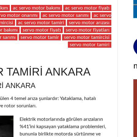
akım
ac servo motor bakımı
ac servo motor fiyatı
rvo motor onarımı
ac servo motor sarımı
ac servo
mircisi
ac servo motor tamiri
servo motor arızası
r bakımı
servo motor fiyatı
servo motor fiyatları
r sarımı
servo motor tamir
servo motor tamircisi
servo motor tamiri
 TAMİRİ ANKARA
I ANKARA
ülen 4 temel arıza şunlardır: Yataklama, hatalı
e rotor sorunları.
Elektrik motorlarında görülen arızaların
%41’ini kapsayan yataklama problemleri,
bununla birlikte motorda sürtünme ve