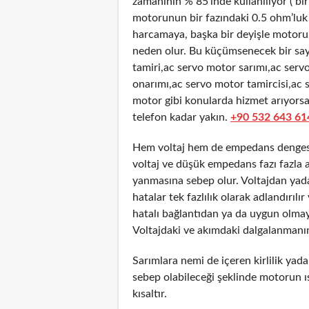
zamanının % 85’inde kullanılıyor ( bir
motorunun bir fazındaki 0.5 ohm’luk 
harcamaya, başka bir deyişle motorun 
neden olur. Bu küçümsenecek bir sayı
tamiri,ac servo motor sarımı,ac ser
onarımı,ac servo motor tamircisi,ac s
motor gibi konularda hizmet arıyorsa
telefon kadar yakın.
+90 532 643 61
Hem voltaj hem de empedans dengesiz
voltaj ve düşük empedans fazı fazla 
yanmasına sebep olur. Voltajdan yad
hatalar tek fazlılık olarak adlandırıl
hatalı bağlantıdan ya da uygun olmay
Voltajdaki ve akımdaki dalgalanmanın
Sarımlara nemi de içeren kirlilik yada
sebep olabileceği şeklinde motorun ı
kısaltır.