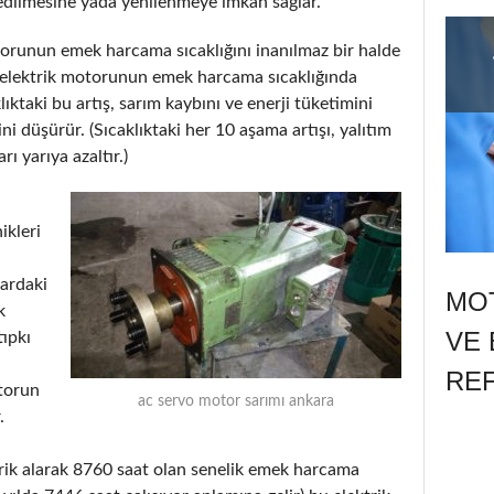
dilmesine yada yenilenmeye imkân sağlar.
otorunun emek harcama sıcaklığını inanılmaz bir halde
liği elektrik motorunun emek harcama sıcaklığında
klıktaki bu artış, sarım kaybını ve enerji tüketimini
ini düşürür. (Sıcaklıktaki her 10 aşama artışı, yalıtım
 yarıya azaltır.)
ikleri
lardaki
MOT
k
VE 
tıpkı
RE
otorun
ac servo motor sarımı ankara
.
ik alarak 8760 saat olan senelik emek harcama