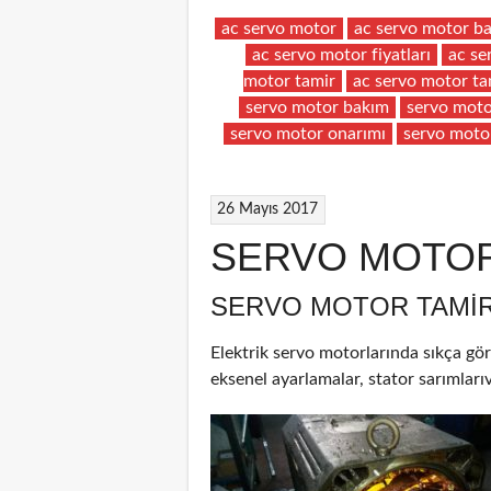
ac servo motor
ac servo motor b
ac servo motor fiyatları
ac se
motor tamir
ac servo motor ta
servo motor bakım
servo moto
servo motor onarımı
servo moto
26 Mayıs 2017
SERVO MOTOR
SERVO MOTOR TAMIR
Elektrik servo motorlarında sıkça gör
eksenel ayarlamalar, stator sarımlarıv