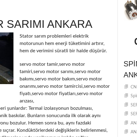
 SARIMI ANKARA
Stator sarım problemleri elektrik
motorunun hem enerji tüketimini artırır,
hem de verimini süratli bir halde düşürür.
SPI
servo motor tamir,servo motor
tamiri,servo motor sarımı,servo motor
AN
bakımı,servo motor bakım,servo motor
onarımı,servo motor tamircisi,servo motor
CNC
fiyatı,servo motor fiyatları,servo motor
Spi
arızası,
SE
eri şunlardır: Termal izolasyonun bozulması,
SE
ik baskılar. Bunların sonucunda ilk olarak aynı
yonu bozulur. Hemen sonra bu, aynı fazdaki
AN
e sıçrar. Kondüktörlerdeki değişiklerin belirlenmesi,
AN