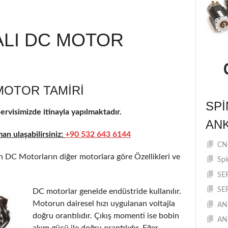
ALI DC MOTOR
MOTOR TAMIRI
SPI
rvisimizde itinayla yapılmaktadır.
AN
n ulaşabilirsiniz:
+90 532 643 6144
CNC
 DC Motorların diğer motorlara göre Özellikleri ve
Spi
SE
SE
DC motorlar genelde endüstride kullanılır.
Motorun dairesel hızı uygulanan voltajla
AN
doğru orantılıdır. Çıkış momenti ise bobin
AN
akım gücü ile doğru orantılıdır. Eğer