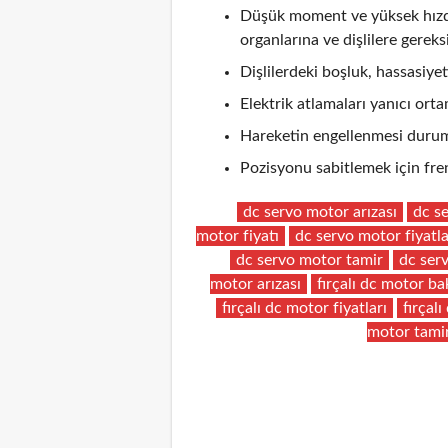
Düşük moment ve yüksek hızda 
organlarına ve dişlilere gereks
Dişlilerdeki boşluk, hassasiyeti
Elektrik atlamaları yanıcı ortam
Hareketin engellenmesi durum
Pozisyonu sabitlemek için fren
dc servo motor arızası
dc s
motor fiyatı
dc servo motor fiyatla
dc servo motor tamir
dc ser
motor arızası
fırçalı dc motor b
fırçalı dc motor fiyatları
fırçal
motor tami