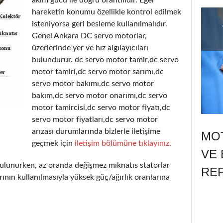
hareketin konumu özellikle kontrol edilmek
isteniyorsa geri besleme kullanılmalıdır.
Genel Ankara DC servo motorlar,
üzerlerinde yer ve hız algılayıcıları
bulundurur. dc servo motor tamir,dc servo
motor tamiri,dc servo motor sarımı,dc
servo motor bakımı,dc servo motor
bakım,dc servo motor onarımı,dc servo
motor tamircisi,dc servo motor fiyatı,dc
servo motor fiyatları,dc servo motor
arızası durumlarında bizlerle iletişime
MOT
geçmek için
iletişim bölümüne tıklayınız.
VE 
ulunurken, az oranda değişmez mıknatıs statorlar
RE
ının kullanılmasıyla yüksek güç/ağırlık oranlarına