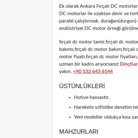
Ek olarak Ankara Fırçalı DC motorla
DC motorlar ile uzaktan devir ve tor
paralel çalıştırmak, durağan(durgun
endüstriyel DC motor örneği görülme
fırçalı dc motor tamir,fırçalı dc motor
bakımı,fırçalı dc motor bakım,fırçalı 
motor fiyatı,fırçalı dc motor fiyatlar
uzman bir kadro arıyorsanız
DinçKar
yakın.
+90 532 643 6144
ÜSTÜNLÜKLERI
Hızlıve hassastır.
Harekete sofistike denetim tek
Yeni modeller oldukça kısa zam
MAHZURLARI