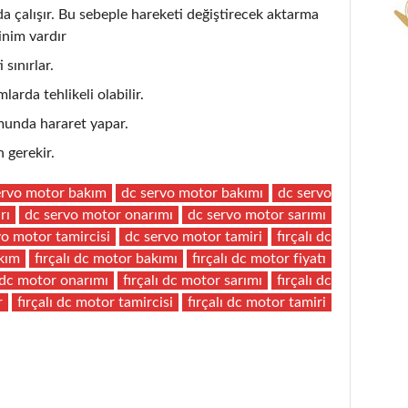
çalışır. Bu sebeple hareketi değiştirecek aktarma
inim vardır
 sınırlar.
larda tehlikeli olabilir.
unda hararet yapar.
 gerekir.
ervo motor bakım
dc servo motor bakımı
dc servo
rı
dc servo motor onarımı
dc servo motor sarımı
vo motor tamircisi
dc servo motor tamiri
fırçalı dc
akım
fırçalı dc motor bakımı
fırçalı dc motor fiyatı
ı dc motor onarımı
fırçalı dc motor sarımı
fırçalı dc
r
fırçalı dc motor tamircisi
fırçalı dc motor tamiri