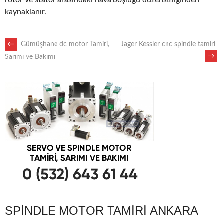
rotor ve stator arasındaki hava boşluğu düzensizliğinden
kaynaklanır.
POST
←
Gümüşhane dc motor Tamiri,
Jager Kessler cnc spindle tamiri
→
Sarımı ve Bakımı
NAVIGATION
SPINDLE MOTOR TAMIRI ANKARA