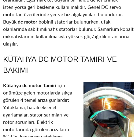
orantılıdır. Eğer hareket duyarlı bir halde denetlenmek
isteniyorsa geri besleme kullanılmalıdır. Genel DC servo
motorlar, üzerilerinde yer ve hız algılayıcıları bulundurur.
Büyük
dc motor
bobinli statorlar bulunurken, ufak
olanlarında sabit mıknatıs statorlar bulunur. Samarium kobalt
mıknatıslarının kullanılmasıyla yüksek güç/ağırlık oranlarına
ulaşılır.
KÜTAHYA DC MOTOR TAMIRI VE
BAKIMI
Kütahya dc motor Tamiri
için
önümüze gelen motorlarda sıkça
görülen 4 temel arıza şunlardır:
Yataklama, hatalı eksenel
ayarlamalar, stator sarımları ve
rotor sorunları. Elektrik
motorlarında görülen arızaların