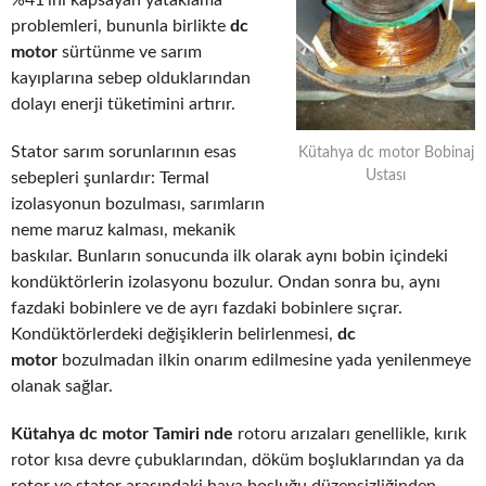
%41’ini kapsayan yataklama
problemleri, bununla birlikte
dc
motor
sürtünme ve sarım
kayıplarına sebep olduklarından
dolayı enerji tüketimini artırır.
Stator sarım sorunlarının esas
Kütahya dc motor Bobinaj
Ustası
sebepleri şunlardır: Termal
izolasyonun bozulması, sarımların
neme maruz kalması, mekanik
baskılar. Bunların sonucunda ilk olarak aynı bobin içindeki
kondüktörlerin izolasyonu bozulur. Ondan sonra bu, aynı
fazdaki bobinlere ve de ayrı fazdaki bobinlere sıçrar.
Kondüktörlerdeki değişiklerin belirlenmesi,
dc
motor
bozulmadan ilkin onarım edilmesine yada yenilenmeye
olanak sağlar.
Kütahya dc motor Tamiri nde
rotoru arızaları genellikle, kırık
rotor kısa devre çubuklarından, döküm boşluklarından ya da