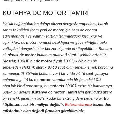
tıklayarak bizlere ulaşabilirsiniz.
KÜTAHYA DC MOTOR TAMIRI
Hatalı bağlantılardan dolayı oluşan dengesiz empedans, hatalı
sarım teknikleri (hem yeni dc motor için hem de onarım
edilenlerinde ) ve yalıtım şartları (sarımlardaki kısalıklar ve
açıklıklar), dc motor nominal sıcaklığını ve güvenilirliğini tıpkı
voltajdaki dengesizlikler benzer biçimde etkileyebilirler. Bunlara
ek olarak
dc motor
kullanım maliyeti süratli şekilde artabilir.
Mesela; 100HP bir
dc motor
fiyatı $0.05/kWh olan bir
şebekeden elektrik alarak 8760 saat olan senelik emek harcama
zamanının % 85’inde kullanılıyor ( bir yılda 7446 saat çalışıyor
anlamına gelir) bu
dc motor
sarımlarında bir fazındaki 0.5
ohm’luk bir direnç artışı, bu motorda 2000$ extra bir harcamaya,
başka bir deyişle
Kütahya dc motor Tamiri
için görüldüğü üzere
bir senelik giderinin %7’si kadar bir extra gidere neden olur.
Bu
küçümsenecek bir maliyet değildir.
Referanslarımız
kısmından
müşterimiz olan değerli firmaları görebilirsiniz.