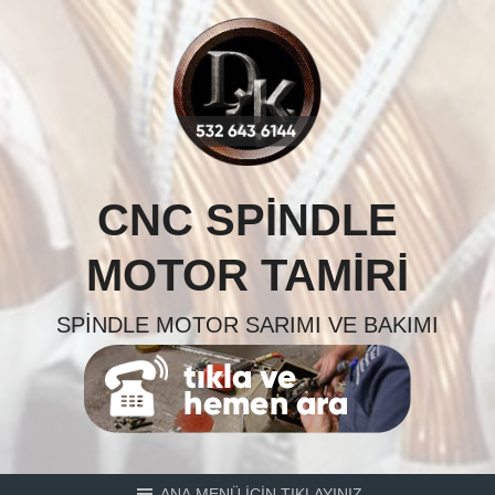
Skip
to
content
CNC SPINDLE
MOTOR TAMIRI
SPINDLE MOTOR SARIMI VE BAKIMI
ANA MENÜ İÇİN TIKLAYINIZ