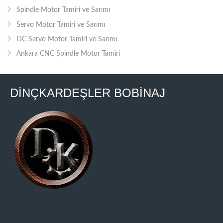
Spindle Motor Tamiri ve Sarımı
Servo Motor Tamiri ve Sarımı
DC Servo Motor Tamiri ve Sarımı
Ankara CNC Spindle Motor Tamiri
DİNÇKARDEŞLER BOBİNAJ