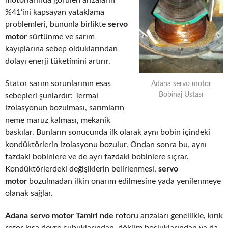
motorlarında görülen arızaların
%41’ini kapsayan yataklama
problemleri, bununla birlikte
servo
motor
sürtünme ve sarım
kayıplarına sebep olduklarından
dolayı enerji tüketimini artırır.
Stator sarım sorunlarının esas
Adana servo motor
Bobinaj Ustası
sebepleri şunlardır: Termal
izolasyonun bozulması, sarımların
neme maruz kalması, mekanik
baskılar. Bunların sonucunda ilk olarak aynı bobin içindeki
kondüktörlerin izolasyonu bozulur. Ondan sonra bu, aynı
fazdaki bobinlere ve de ayrı fazdaki bobinlere sıçrar.
Kondüktörlerdeki değişiklerin belirlenmesi,
servo
motor
bozulmadan ilkin onarım edilmesine yada yenilenmeye
olanak sağlar.
Adana servo motor Tamiri nde
rotoru arızaları genellikle, kırık