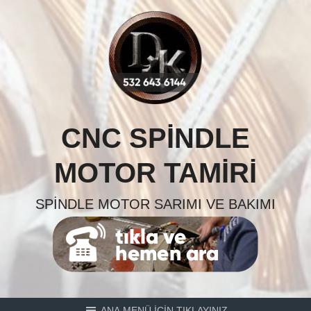
Skip
to
content
CNC SPINDLE
MOTOR TAMIRI
SPINDLE MOTOR SARIMI VE BAKIMI
ANA MENÜ İÇİN TIKLAYINIZ