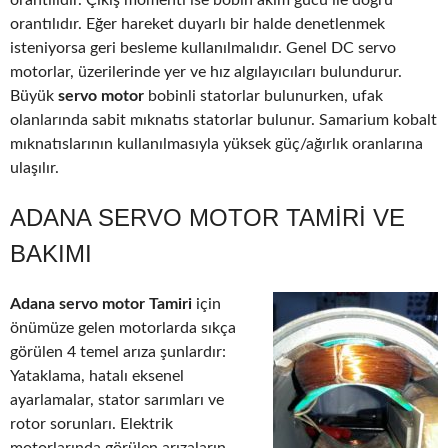
orantılıdır. Çıkış momenti ise bobin akım gücü ile doğru
orantılıdır. Eğer hareket duyarlı bir halde denetlenmek
isteniyorsa geri besleme kullanılmalıdır. Genel DC servo
motorlar, üzerilerinde yer ve hız algılayıcıları bulundurur.
Büyük
servo motor
bobinli statorlar bulunurken, ufak
olanlarında sabit mıknatıs statorlar bulunur. Samarium kobalt
mıknatıslarının kullanılmasıyla yüksek güç/ağırlık oranlarına
ulaşılır.
ADANA SERVO MOTOR TAMIRI VE
BAKIMI
Adana servo motor Tamiri
için
önümüze gelen motorlarda sıkça
görülen 4 temel arıza şunlardır:
Yataklama, hatalı eksenel
ayarlamalar, stator sarımları ve
rotor sorunları. Elektrik