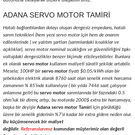
butonuna tıklayarak bizlere ulaşabilirsiniz.
ADANA SERVO MOTOR TAMIRI
Hatalı bağlantılardan dolayı oluşan dengesiz empedans, hatalı
sarım teknikleri (hem yeni servo motor için hem de onarım
edilenlerinde ) ve yalıtım şartları (sarımlardaki kısalıklar ve
açıklıklar), servo motor nominal sıcaklığını ve güvenilirliğini tıpkı
voltajdaki dengesizlikler benzer biçimde etkileyebilirler. Bunlara
ek olarak
servo motor
kullanım maliyeti süratli şekilde artabilir.
Mesela; 100HP bir
servo motor
fiyatı $0.05/kWh olan bir
şebekeden elektrik alarak 8760 saat olan senelik emek harcama
zamanının % 85’inde kullanılıyor ( bir yılda 7446 saat çalışıyor
anlamına gelir) bu
servo motor
sarımlarında bir fazındaki 0.5
ohm’luk bir direnç artışı, bu motorda 2000$ extra bir harcamaya,
başka bir deyişle
Adana servo motor Tamiri
için görüldüğü
üzere bir senelik giderinin %7’si kadar bir extra gidere neden olur.
Bu küçümsenecek bir maliyet
değildir.
Referanslarımız
kısmından müşterimiz olan değerli