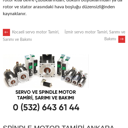
rotor kısa devre çubuklarından, döküm boşluklarından ya da
rotor ve stator arasındaki hava boşluğu düzensizliğinden
kaynaklanır.
POST
←
Kocaeli servo motor Tamiri,
İzmir servo motor Tamiri, Sarımı ve
Bakımı
→
Sarımı ve Bakımı
NAVIGATION