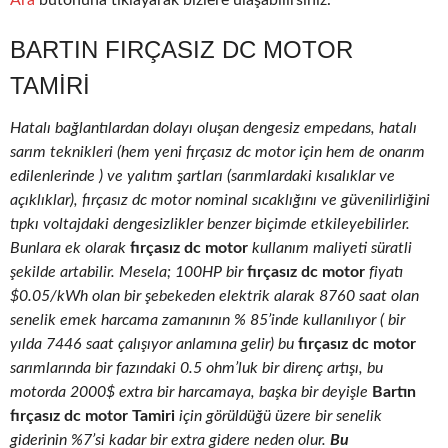
Ara
butonuna tıklayarak bizlere ulaşabilirsiniz.
BARTIN FIRÇASIZ DC MOTOR
TAMIRI
Hatalı bağlantılardan dolayı oluşan dengesiz empedans, hatalı
sarım teknikleri (hem yeni fırçasız dc motor için hem de onarım
edilenlerinde ) ve yalıtım şartları (sarımlardaki kısalıklar ve
açıklıklar), fırçasız dc motor nominal sıcaklığını ve güvenilirliğini
tıpkı voltajdaki dengesizlikler benzer biçimde etkileyebilirler.
Bunlara ek olarak
fırçasız dc motor
kullanım maliyeti süratli
şekilde artabilir. Mesela; 100HP bir
fırçasız dc motor
fiyatı
$0.05/kWh olan bir şebekeden elektrik alarak 8760 saat olan
senelik emek harcama zamanının % 85’inde kullanılıyor ( bir
yılda 7446 saat çalışıyor anlamına gelir) bu
fırçasız dc motor
sarımlarında bir fazındaki 0.5 ohm’luk bir direnç artışı, bu
motorda 2000$ extra bir harcamaya, başka bir deyişle
Bartın
fırçasız dc motor Tamiri
için görüldüğü üzere bir senelik
giderinin %7’si kadar bir extra gidere neden olur.
Bu