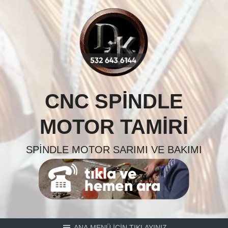
Skip
to
content
CNC SPINDLE
MOTOR TAMIRI
SPINDLE MOTOR SARIMI VE BAKIMI
ANA MENÜ İÇİN TIKLAYINIZ