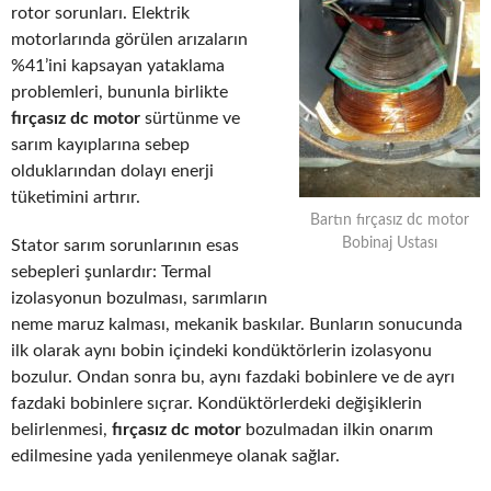
rotor sorunları. Elektrik
motorlarında görülen arızaların
%41’ini kapsayan yataklama
problemleri, bununla birlikte
fırçasız dc motor
sürtünme ve
sarım kayıplarına sebep
olduklarından dolayı enerji
tüketimini artırır.
Bartın fırçasız dc motor
Bobinaj Ustası
Stator sarım sorunlarının esas
sebepleri şunlardır: Termal
izolasyonun bozulması, sarımların
neme maruz kalması, mekanik baskılar. Bunların sonucunda
ilk olarak aynı bobin içindeki kondüktörlerin izolasyonu
bozulur. Ondan sonra bu, aynı fazdaki bobinlere ve de ayrı
fazdaki bobinlere sıçrar. Kondüktörlerdeki değişiklerin
belirlenmesi,
fırçasız dc motor
bozulmadan ilkin onarım
edilmesine yada yenilenmeye olanak sağlar.