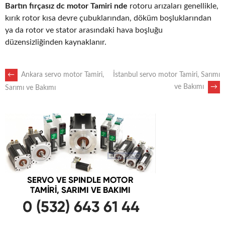
Bartın fırçasız dc motor Tamiri nde
rotoru arızaları genellikle,
kırık rotor kısa devre çubuklarından, döküm boşluklarından
ya da rotor ve stator arasındaki hava boşluğu
düzensizliğinden kaynaklanır.
POST
←
Ankara servo motor Tamiri,
İstanbul servo motor Tamiri, Sarımı
ve Bakımı
→
Sarımı ve Bakımı
NAVIGATION