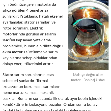
için önümüze gelen motorlarda
sıkça görülen 4 temel arıza
şunlardır: Yataklama, hatalı eksenel
ayarlamalar, stator sarımları ve
rotor sorunları. Elektrik
motorlarında görülen arızaların
%41’ini kapsayan yataklama
problemleri, bununla birlikte
doğru
akım motoru
sürtünme ve sarım
kayıplarına sebep olduklarından
dolayı enerji tüketimini artırır.
Stator sarım sorunlarının esas
Malatya doğru akım
motoru Bobinaj Ustası
sebepleri şunlardır: Termal
izolasyonun bozulması, sarımların
neme maruz kalması, mekanik
baskılar. Bunların sonucunda ilk olarak aynı bobin içindeki
kondüktörlerin izolasyonu bozulur. Ondan sonra bu, aynı
fazdaki bobinlere ve de ayrı fazdaki bobinlere sıçrar.