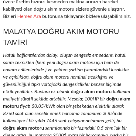
üzere üretim hızınızı kesmeden makinalarınızın hareket
kabiliyeti olan doğru akım motoru sizlere güvenle ulaştırır.
Bizleri
Hemen Ara
butonuna tıklayarak bizlere ulaşabilirsiniz.
MALATYA DOĞRU AKIM MOTORU
TAMIRI
Hatalı bağlantılardan dolayı oluşan dengesiz empedans, hatalı
sarım teknikleri (hem yeni doğru akım motoru için hem de
onarım edilenlerinde ) ve yalıtım şartları (sarımlardaki kısalıklar
ve açıklıklar), doğru akım motoru nominal sıcaklığını ve
güvenilirliğini tıpkı voltajdaki dengesizlikler benzer biçimde
etkileyebilirler. Bunlara ek olarak
doğru akım motoru
kullanım
maliyeti süratli şekilde artabilir. Mesela; 100HP bir
doğru akım
motoru
fiyatı $0.05/kWh olan bir şebekeden elektrik alarak
8760 saat olan senelik emek harcama zamanının % 85’inde
kullanılıyor ( bir yılda 7446 saat çalışıyor anlamına gelir) bu
doğru akım motoru
sarımlarında bir fazındaki 0.5 ohm’luk bir
direnç artışı, bu motorda 2000$ extra bir harcamaya, başka bir