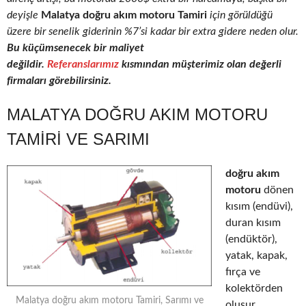
deyişle
Malatya doğru akım motoru Tamiri
için görüldüğü
üzere bir senelik giderinin %7’si kadar bir extra gidere neden olur.
Bu küçümsenecek bir maliyet
değildir.
Referanslarımız
kısmından müşterimiz olan değerli
firmaları görebilirsiniz.
MALATYA DOĞRU AKIM MOTORU
TAMIRI VE SARIMI
doğru akım
motoru
dönen
kısım (endüvi),
duran kısım
(endüktör),
yatak, kapak,
fırça ve
kolektörden
Malatya doğru akım motoru Tamiri, Sarımı ve
oluşur.