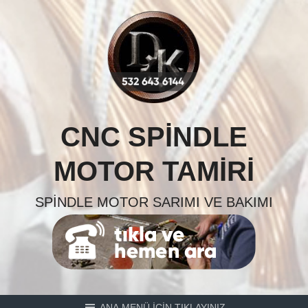
Skip
to
content
CNC SPINDLE
MOTOR TAMIRI
SPINDLE MOTOR SARIMI VE BAKIMI
ANA MENÜ İÇİN TIKLAYINIZ