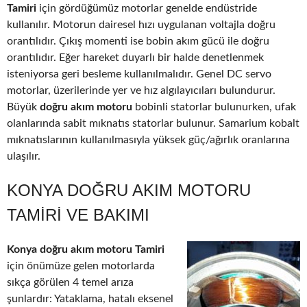
Tamiri
için gördüğümüz motorlar genelde endüstride
kullanılır. Motorun dairesel hızı uygulanan voltajla doğru
orantılıdır. Çıkış momenti ise bobin akım gücü ile doğru
orantılıdır. Eğer hareket duyarlı bir halde denetlenmek
isteniyorsa geri besleme kullanılmalıdır. Genel DC servo
motorlar, üzerilerinde yer ve hız algılayıcıları bulundurur.
Büyük
doğru akım motoru
bobinli statorlar bulunurken, ufak
olanlarında sabit mıknatıs statorlar bulunur. Samarium kobalt
mıknatıslarının kullanılmasıyla yüksek güç/ağırlık oranlarına
ulaşılır.
KONYA DOĞRU AKIM MOTORU
TAMIRI VE BAKIMI
Konya doğru akım motoru Tamiri
için önümüze gelen motorlarda
sıkça görülen 4 temel arıza
şunlardır: Yataklama, hatalı eksenel