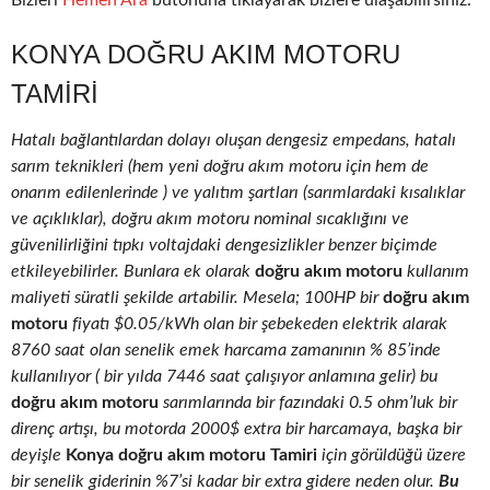
Bizleri
Hemen Ara
butonuna tıklayarak bizlere ulaşabilirsiniz.
KONYA DOĞRU AKIM MOTORU
TAMIRI
Hatalı bağlantılardan dolayı oluşan dengesiz empedans, hatalı
sarım teknikleri (hem yeni doğru akım motoru için hem de
onarım edilenlerinde ) ve yalıtım şartları (sarımlardaki kısalıklar
ve açıklıklar), doğru akım motoru nominal sıcaklığını ve
güvenilirliğini tıpkı voltajdaki dengesizlikler benzer biçimde
etkileyebilirler. Bunlara ek olarak
doğru akım motoru
kullanım
maliyeti süratli şekilde artabilir. Mesela; 100HP bir
doğru akım
motoru
fiyatı $0.05/kWh olan bir şebekeden elektrik alarak
8760 saat olan senelik emek harcama zamanının % 85’inde
kullanılıyor ( bir yılda 7446 saat çalışıyor anlamına gelir) bu
doğru akım motoru
sarımlarında bir fazındaki 0.5 ohm’luk bir
direnç artışı, bu motorda 2000$ extra bir harcamaya, başka bir
deyişle
Konya doğru akım motoru Tamiri
için görüldüğü üzere
bir senelik giderinin %7’si kadar bir extra gidere neden olur.
Bu