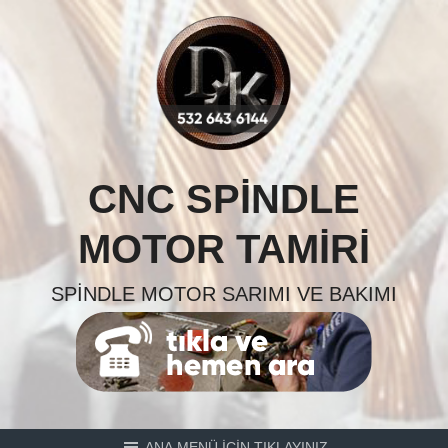
Skip
to
content
CNC SPINDLE
MOTOR TAMIRI
SPINDLE MOTOR SARIMI VE BAKIMI
ANA MENÜ İÇİN TIKLAYINIZ