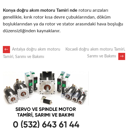
Konya doğru akım motoru Tamiri nde
rotoru arızaları
genellikle, kırık rotor kısa devre çubuklarından, döküm
boşluklarından ya da rotor ve stator arasındaki hava boşluğu
düzensizliğinden kaynaklanır.
POST
←
Antalya doğru akım motoru
Kocaeli doğru akım motoru Tamiri,
Sarımı ve Bakımı
→
Tamiri, Sarımı ve Bakımı
NAVIGATION