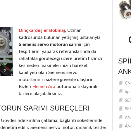
Dinçkardeşler Bobinaj
, Uzman
kadrosunda bulunan yetişmiş ustalarıyla
Siemens servo motorun sarımı
için
tespitlerini yaparak referanslarında da
rahatlıkla görüleceği üzere üretim hızınızı
SPI
kesmeden makinelerinizin hareket
AN
kabiliyeti olan Siemens servo
motorlarınızı sizlere güvenle ulaştırır.
CNC
Bizleri
Hemen Ara
butonuna tıklayarak
Spi
bizlere ulaşabilirsiniz.
SE
ORUN SARIMI SÜREÇLERI
SE
AN
r. Gövdesinde kırılma çatlama, bağlantı soketlerinde
AN
 denetim edilir. Siemens Servo motor, dinamik testler