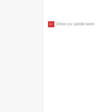
POST
←
Chiron cnc spindle tamiri
NAVIGATION