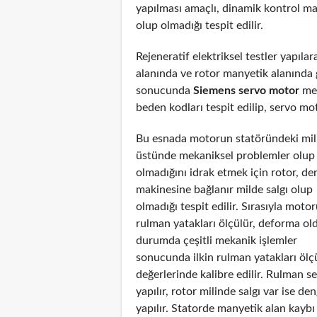
yapılması amaçlı, dinamik kontrol ma
olup olmadığı tespit edilir.
Rejeneratif elektriksel testler yapıl
alanında ve rotor manyetik alanında g
sonucunda
Siemens servo motor
mek
beden kodları tespit edilip, servo mot
Bu esnada motorun statöründeki mil
üstünde mekaniksel problemler olup
olmadığını idrak etmek için rotor, de
makinesine bağlanır milde salgı olup
olmadığı tespit edilir. Sırasıyla moto
rulman yatakları ölçülür, deforma ol
durumda çeşitli mekanik işlemler
sonucunda ilkin rulman yatakları ölç
değerlerinde kalibre edilir. Rulman s
yapılır, rotor milinde salgı var ise de
yapılır. Statorde manyetik alan kayb