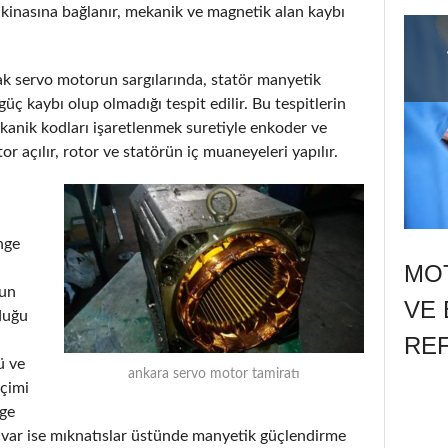
kinasına bağlanır, mekanik ve magnetik alan kaybı
arak servo motorun sargılarında, statör manyetik
üç kaybı olup olmadığı tespit edilir. Bu tespitlerin
anik kodları işaretlenmek suretiyle enkoder ve
or açılır, rotor ve statörün iç muaneyeleri yapılır.
nge
MOT
run
VE 
duğu
RE
ü ve
ankara servo motor tamiratı
eçimi
nge
ı var ise mıknatıslar üstünde manyetik güçlendirme