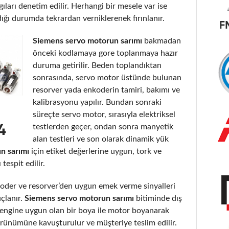
gıları denetim edilir. Herhangi bir mesele var ise
dığı durumda tekrardan verniklerenek fırınlanır.
Siemens servo motorun sarımı
bakmadan
önceki kodlamaya gore toplanmaya hazır
duruma getirilir. Beden toplandıktan
sonrasında, servo motor üstünde bulunan
resorver yada enkoderin tamiri, bakımı ve
kalibrasyonu yapılır. Bundan sonraki
süreçte servo motor, sırasıyla elektriksel
testlerden geçer, ondan sonra manyetik
alan testleri ve son olarak dinamik yük
n sarımı
için etiket değerlerine uygun, tork ve
espit edilir.
der ve resorver’den uygun emek verme sinyalleri
uçlanır.
Siemens servo motorun sarımı
bitiminde dış
ve rengine uygun olan bir boya ile motor boyanarak
görünümüne kavuşturulur ve müşteriye teslim edilir.