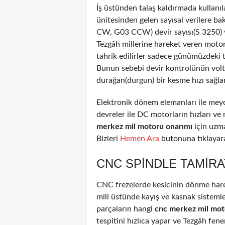
İş üstünden talaş kaldırmada kullanıl
ünitesinden gelen sayısal verilere b
CW, G03 CCW) devir sayısı(S 3250) ve
Tezgâh millerine hareket veren motor
tahrik edilirler sadece günümüzdeki 
Bunun sebebi devir kontrolünün voltaj
durağan(durgun) bir kesme hızı sağla
Elektronik dönem elemanları ile meyd
devreler ile DC motorların hızları ve
merkez mil motoru onarımı
için uzm
Bizleri
Hemen Ara
butonuna tıklayarak
CNC SPINDLE TAMIRA
CNC frezelerde kesicinin dönme harek
mili üstünde kayış ve kasnak sistemle
parçaların hangi
cnc merkez mil mot
tespitini hızlıca yapar ve Tezgâh fene