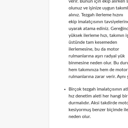
verir. Bunun için ekip alırken 
olunuz ve işinize uygun takım
alınız. Tezgah ilerleme hızını
ekip imalatçısının tavsiyelerin
uyarak atama ediniz. Gereğin
yüksek ilerleme hızı, takımın i
üstünde tam kesemeden
ilerlemesine, bu da motor
rulmanlarına aşırı radyal yük
binmesine neden olur. Bu du
hem takımınıza hem de motor
rulmanlarına zarar verir. Aynı 
Birçok tezgah imalatçısının a
hız denetim aleti her hangi b
durmalıdır. Aksi takdirde mot
kesiyormuş benzer biçimde il
neden olur.