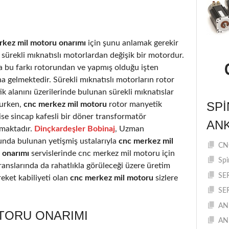
rkez mil motoru onarımı
için şunu anlamak gerekir
i sürekli mıknatıslı motorlardan değişik bir motordur.
a bu farkı rotorundan ve yapmış olduğu işten
 gelmektedir. Sürekli mıknatıslı motorların rotor
k alanını üzerilerinde bulunan sürekli mıknatıslar
SPI
urken,
cnc merkez mil motoru
rotor manyetik
 ise sincap kafesli bir döner transformatör
AN
rmaktadır.
Dinçkardeşler Bobinaj
, Uzman
nda bulunan yetişmiş ustalarıyla
cnc merkez mil
CNC
 onarımı
servislerinde cnc merkez mil motoru için
Spi
eranslarında da rahatlıkla görüleceği üzere üretim
SE
eket kabiliyeti olan
cnc merkez mil motoru
sizlere
SE
AN
TORU ONARIMI
AN