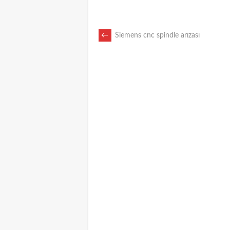
POST
←
Siemens cnc spindle arızası
NAVIGATION