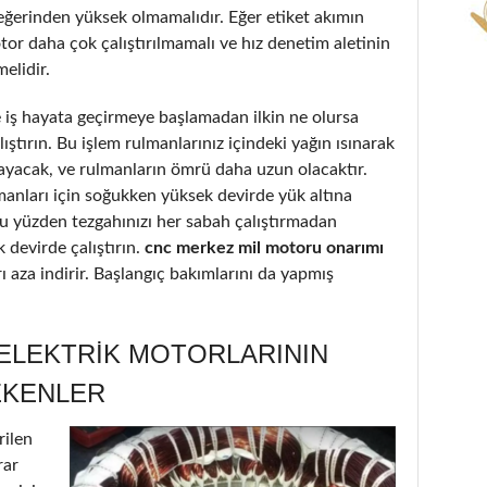
eğerinden yüksek olmamalıdır. Eğer etiket akımın
or daha çok çalıştırılmamalı ve hız denetim aletinin
elidir.
iş hayata geçirmeye başlamadan ilkin ne olursa
ştırın. Bu işlem rulmanlarınız içindeki yağın ısınarak
ayacak, ve rulmanların ömrü daha uzun olacaktır.
lmanları için soğukken yüksek devirde yük altına
Bu yüzden tezgahınızı her sabah çalıştırmadan
 devirde çalıştırın.
cnc merkez mil motoru onarımı
rı aza indirir. Başlangıç bakımlarını da yapmış
 ELEKTRIK MOTORLARININ
EKENLER
rilen
rar