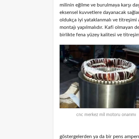
milinin eğilme ve burulmaya karşı da
eksensel kuvvetlere dayanacak sağlam
oldukça iyi yataklanmalı ve titreşimi
montajı yapılmalıdır. Kafi olmayan de
birlikte fena yüzey kalitesi ve titreşim
cnc merkez mil motoru onarımı
göstergelerden ya da bir pens amper