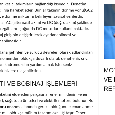
an kesici takımların bağlandığı kısımdır. Denetim
akılırsa hareket eder. Bunlar takımın dönme yönü(G02
 dönme miktarını belirleyen sayısal verilerdir.
lar AC (alternatif akım) ve DC (doğru akım) şeklinde
tezgâhların çoğunda DC motorlar kullanılmaktadır.
 girişinin değiştirilerek ayarlanabilmesi ve
nabilmesidir.
ana getirilen ve sürücü devreleri olarak adlandırılan
 momentleri oldukça duyarlı olarak denetlenir.
cnc
an kadromuzdan yardım almak isterseniz
MOT
 bizlere ulaşabilirsiniz.
VE 
TI VE BOBINAJ IŞLEMLERI
RE
etini elde eden parçasına fener mili denir. Fener
ri, soğutucu üniteleri ve elektrik motoru bulunur. Bu
oru onarımı
alanında gerekli olduğunu elemanlarımız
r mili oldukça mühim tasarım özelliği taşır. Fener