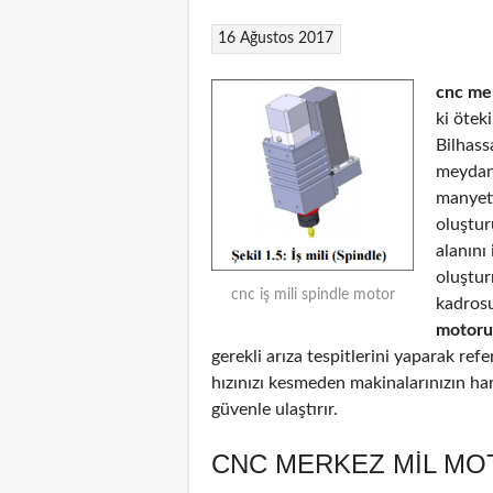
16 Ağustos 2017
cnc me
ki ötek
Bilhass
meydana
manyeti
oluştur
alanını
oluştu
cnc iş mili spindle motor
kadrosu
motoru
gerekli arıza tespitlerini yaparak ref
hızınızı kesmeden makinalarınızın har
güvenle ulaştırır.
CNC MERKEZ MIL MO