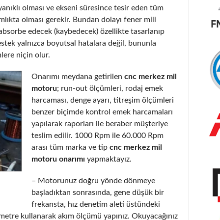
yanıklı olması ve ekseni süresince tesir eden tüm
lıkta olması gerekir. Bundan dolayı fener mili
 absorbe edecek (kaybedecek) özellikte tasarlanıp
stek yalnızca boyutsal hatalara değil, bununla
lere niçin olur.
Onarımı meydana getirilen
cnc merkez mil
motoru
; run-out ölçümleri, rodaj emek
harcaması, denge ayarı, titreşim ölçümleri
benzer biçimde kontrol emek harcamaları
yapılarak raporları ile beraber müşteriye
teslim edilir. 1000 Rpm ile 60.000 Rpm
arası tüm marka ve tip
cnc merkez mil
motoru onarımı
yapmaktayız.
– Motorunuz doğru yönde dönmeye
başladıktan sonrasında, gene düşük bir
frekansta, hız denetim aleti üstündeki
metre kullanarak akım ölçümü yapınız. Okuyacağınız