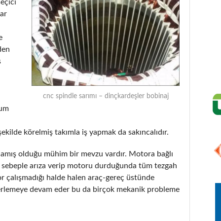
seçici
lar
e
den
ş
cnc spindle sarımı – dinçkardeşler bobinaj
rum
şekilde körelmiş takımla iş yapmak da sakıncalıdır.
tlamış olduğu mühim bir mevzu vardır. Motora bağlı
ir sebeple arıza verip motoru durduğunda tüm tezgah
or çalışmadığı halde halen araç-gereç üstünde
erlemeye devam eder bu da birçok mekanik probleme