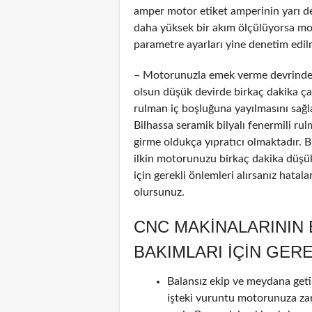
amper motor etiket amperinin yarı d
daha yüksek bir akım ölçülüyorsa mot
parametre ayarları yine denetim edilm
– Motorunuzla emek verme devrinde 
olsun düşük devirde birkaç dakika çalı
rulman iç boşluğuna yayılmasını sağl
Bilhassa seramik bilyalı fenermili ru
girme oldukça yıpratıcı olmaktadır. 
ilkin motorunuzu birkaç dakika düşük
için gerekli önlemleri alırsanız hatala
olursunuz.
CNC MAKINALARININ
BAKIMLARI IÇIN GER
Balansız ekip ve meydana geti
işteki vuruntu motorunuza za