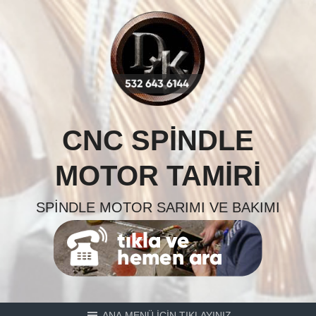
Skip
to
content
CNC SPINDLE
MOTOR TAMIRI
SPINDLE MOTOR SARIMI VE BAKIMI
ANA MENÜ İÇİN TIKLAYINIZ