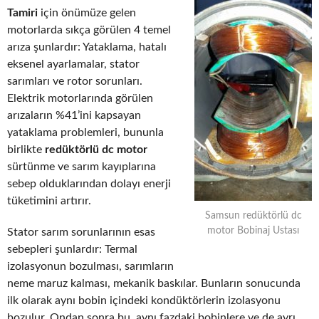
Tamiri
için önümüze gelen
motorlarda sıkça görülen 4 temel
arıza şunlardır: Yataklama, hatalı
eksenel ayarlamalar, stator
sarımları ve rotor sorunları.
Elektrik motorlarında görülen
arızaların %41’ini kapsayan
yataklama problemleri, bununla
birlikte
redüktörlü dc motor
sürtünme ve sarım kayıplarına
sebep olduklarından dolayı enerji
tüketimini artırır.
Samsun redüktörlü dc
motor Bobinaj Ustası
Stator sarım sorunlarının esas
sebepleri şunlardır: Termal
izolasyonun bozulması, sarımların
neme maruz kalması, mekanik baskılar. Bunların sonucunda
ilk olarak aynı bobin içindeki kondüktörlerin izolasyonu
bozulur. Ondan sonra bu, aynı fazdaki bobinlere ve de ayrı