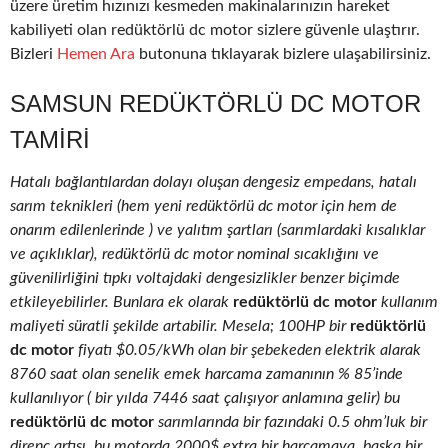
üzere üretim hızınızı kesmeden makinalarınızın hareket
kabiliyeti olan redüktörlü dc motor sizlere güvenle ulaştırır.
Bizleri
Hemen Ara
butonuna tıklayarak bizlere ulaşabilirsiniz.
SAMSUN REDÜKTÖRLÜ DC MOTOR
TAMIRI
Hatalı bağlantılardan dolayı oluşan dengesiz empedans, hatalı
sarım teknikleri (hem yeni redüktörlü dc motor için hem de
onarım edilenlerinde ) ve yalıtım şartları (sarımlardaki kısalıklar
ve açıklıklar), redüktörlü dc motor nominal sıcaklığını ve
güvenilirliğini tıpkı voltajdaki dengesizlikler benzer biçimde
etkileyebilirler. Bunlara ek olarak
redüktörlü dc motor
kullanım
maliyeti süratli şekilde artabilir. Mesela; 100HP bir
redüktörlü
dc motor
fiyatı $0.05/kWh olan bir şebekeden elektrik alarak
8760 saat olan senelik emek harcama zamanının % 85’inde
kullanılıyor ( bir yılda 7446 saat çalışıyor anlamına gelir) bu
redüktörlü dc motor
sarımlarında bir fazındaki 0.5 ohm’luk bir
direnç artışı, bu motorda 2000$ extra bir harcamaya, başka bir