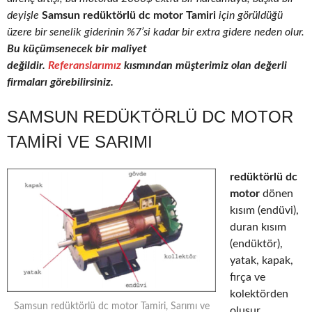
deyişle
Samsun redüktörlü dc motor Tamiri
için görüldüğü
üzere bir senelik giderinin %7’si kadar bir extra gidere neden olur.
Bu küçümsenecek bir maliyet
değildir.
Referanslarımız
kısmından müşterimiz olan değerli
firmaları görebilirsiniz.
SAMSUN REDÜKTÖRLÜ DC MOTOR
TAMIRI VE SARIMI
redüktörlü dc
motor
dönen
kısım (endüvi),
duran kısım
(endüktör),
yatak, kapak,
fırça ve
kolektörden
Samsun redüktörlü dc motor Tamiri, Sarımı ve
oluşur.