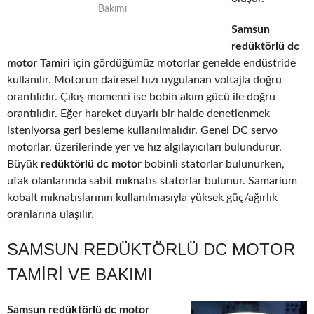
Bakımı
Samsun
redüktörlü dc
motor Tamiri
için gördüğümüz motorlar genelde endüstride
kullanılır. Motorun dairesel hızı uygulanan voltajla doğru
orantılıdır. Çıkış momenti ise bobin akım gücü ile doğru
orantılıdır. Eğer hareket duyarlı bir halde denetlenmek
isteniyorsa geri besleme kullanılmalıdır. Genel DC servo
motorlar, üzerilerinde yer ve hız algılayıcıları bulundurur.
Büyük
redüktörlü dc motor
bobinli statorlar bulunurken,
ufak olanlarında sabit mıknatıs statorlar bulunur. Samarium
kobalt mıknatıslarının kullanılmasıyla yüksek güç/ağırlık
oranlarına ulaşılır.
SAMSUN REDÜKTÖRLÜ DC MOTOR
TAMIRI VE BAKIMI
Samsun redüktörlü dc motor