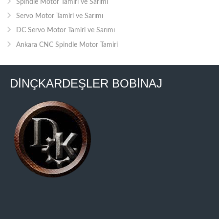
Spindle Motor Tamiri ve Sarımı
Servo Motor Tamiri ve Sarımı
DC Servo Motor Tamiri ve Sarımı
Ankara CNC Spindle Motor Tamiri
DİNÇKARDEŞLER BOBİNAJ