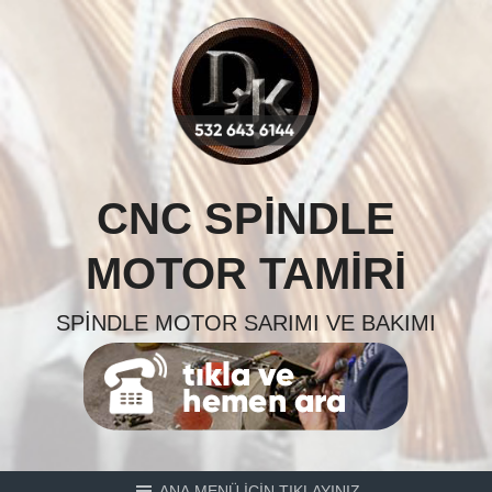
Skip
to
content
CNC SPINDLE
MOTOR TAMIRI
SPINDLE MOTOR SARIMI VE BAKIMI
ANA MENÜ İÇİN TIKLAYINIZ