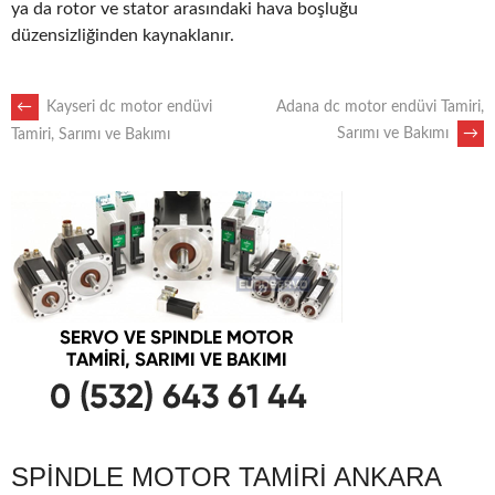
ya da rotor ve stator arasındaki hava boşluğu
düzensizliğinden kaynaklanır.
POST
←
Kayseri dc motor endüvi
Adana dc motor endüvi Tamiri,
Sarımı ve Bakımı
→
Tamiri, Sarımı ve Bakımı
NAVIGATION
SPINDLE MOTOR TAMIRI ANKARA