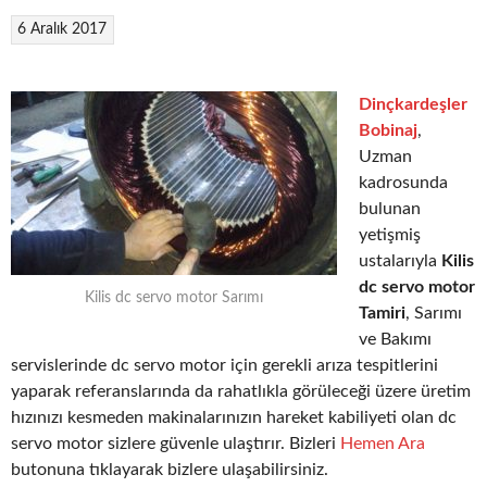
6 Aralık 2017
Dinçkardeşler
Bobinaj
,
Uzman
kadrosunda
bulunan
yetişmiş
ustalarıyla
Kilis
dc servo motor
Kilis dc servo motor Sarımı
Tamiri
, Sarımı
ve Bakımı
servislerinde dc servo motor için gerekli arıza tespitlerini
yaparak referanslarında da rahatlıkla görüleceği üzere üretim
hızınızı kesmeden makinalarınızın hareket kabiliyeti olan dc
servo motor sizlere güvenle ulaştırır. Bizleri
Hemen Ara
butonuna tıklayarak bizlere ulaşabilirsiniz.