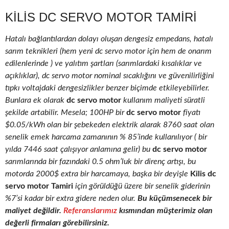
KILIS DC SERVO MOTOR TAMIRI
Hatalı bağlantılardan dolayı oluşan dengesiz empedans, hatalı
sarım teknikleri (hem yeni dc servo motor için hem de onarım
edilenlerinde ) ve yalıtım şartları (sarımlardaki kısalıklar ve
açıklıklar), dc servo motor nominal sıcaklığını ve güvenilirliğini
tıpkı voltajdaki dengesizlikler benzer biçimde etkileyebilirler.
Bunlara ek olarak
dc servo motor
kullanım maliyeti süratli
şekilde artabilir. Mesela; 100HP bir
dc servo motor
fiyatı
$0.05/kWh olan bir şebekeden elektrik alarak 8760 saat olan
senelik emek harcama zamanının % 85’inde kullanılıyor ( bir
yılda 7446 saat çalışıyor anlamına gelir) bu
dc servo motor
sarımlarında bir fazındaki 0.5 ohm’luk bir direnç artışı, bu
motorda 2000$ extra bir harcamaya, başka bir deyişle
Kilis dc
servo motor Tamiri
için görüldüğü üzere bir senelik giderinin
%7’si kadar bir extra gidere neden olur.
Bu küçümsenecek bir
maliyet değildir.
Referanslarımız
kısmından müşterimiz olan
değerli firmaları görebilirsiniz.