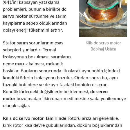
%41’ini kapsayan yataklama
problemleri, bununla birlikte
dc
servo motor
sürtünme ve sarım
kayıplarına sebep olduklarından
dolayı enerji tüketimini artırır.
Stator sarım sorunlarının esas
Kilis dc servo motor
Bobinaj Ustası
sebepleri şunlardır: Termal
izolasyonun bozulması, sarımların
neme maruz kalması, mekanik
baskılar. Bunların sonucunda ilk olarak aynı bobin içindeki
kondüktörlerin izolasyonu bozulur. Ondan sonra bu, aynı
fazdaki bobinlere ve de ayrı fazdaki bobinlere sıçrar.
Kondüktörlerdeki değişiklerin belirlenmesi,
dc servo
motor
bozulmadan ilkin onarım edilmesine yada yenilenmeye
olanak sağlar.
Kilis dc servo motor Tamiri nde
rotoru arızaları genellikle,
kırık rotor kısa devre çubuklarından, döküm boşluklarından