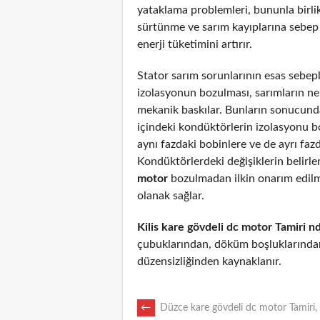
yataklama problemleri, bununla birli
sürtünme ve sarım kayıplarına sebep
enerji tüketimini artırır.
Stator sarım sorunlarının esas sebepl
izolasyonun bozulması, sarımların n
mekanik baskılar. Bunların sonucunda
içindeki kondüktörlerin izolasyonu 
aynı fazdaki bobinlere ve de ayrı fazd
Kondüktörlerdeki değişiklerin belirl
motor
bozulmadan ilkin onarım edil
olanak sağlar.
Kilis kare gövdeli dc motor Tamiri n
çubuklarından, döküm boşluklarından
düzensizliğinden kaynaklanır.
POST
←
Düzce kare gövdeli dc motor Tamiri, 