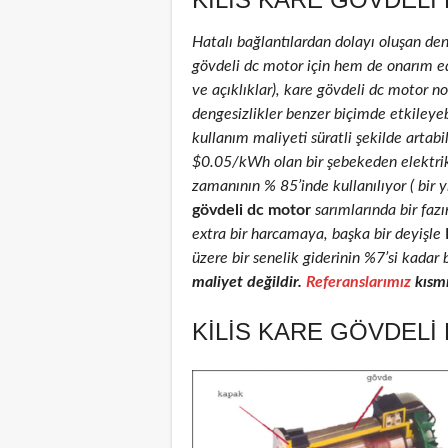
Hatalı bağlantılardan dolayı oluşan de
gövdeli dc motor için hem de onarım edil
ve açıklıklar), kare gövdeli dc motor nom
dengesizlikler benzer biçimde etkileyeb
kullanım maliyeti süratli şekilde artab
$0.05/kWh olan bir şebekeden elektri
zamanının % 85’inde kullanılıyor ( bir 
gövdeli dc motor
sarımlarında bir faz
extra bir harcamaya, başka bir deyişle
üzere bir senelik giderinin %7’si kadar 
maliyet değildir.
Referanslarımız
kısmı
KILIS KARE GÖVDELI