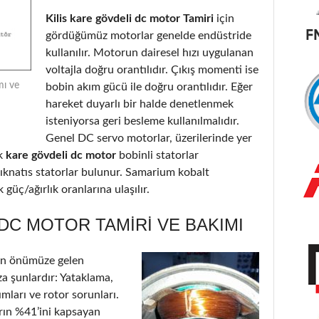
Kilis kare gövdeli dc motor Tamiri
için
gördüğümüz motorlar genelde endüstride
kullanılır. Motorun dairesel hızı uygulanan
voltajla doğru orantılıdır. Çıkış momenti ise
mı ve
bobin akım gücü ile doğru orantılıdır. Eğer
hareket duyarlı bir halde denetlenmek
isteniyorsa geri besleme kullanılmalıdır.
Genel DC servo motorlar, üzerilerinde yer
k
kare gövdeli dc motor
bobinli statorlar
ıknatıs statorlar bulunur. Samarium kobalt
güç/ağırlık oranlarına ulaşılır.
 DC MOTOR TAMIRI VE BAKIMI
in önümüze gelen
a şunlardır: Yataklama,
ımları ve rotor sorunları.
arın %41’ini kapsayan