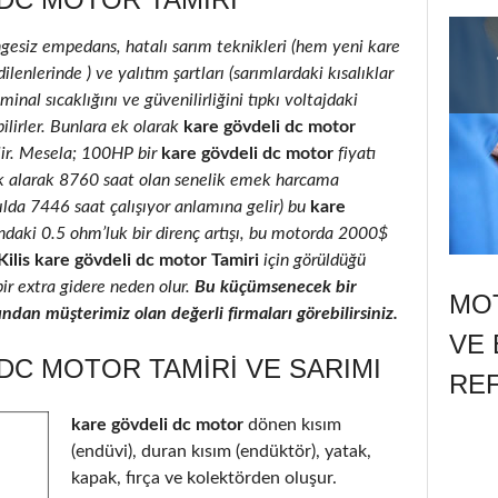
ngesiz empedans, hatalı sarım teknikleri (hem yeni kare
enlerinde ) ve yalıtım şartları (sarımlardaki kısalıklar
inal sıcaklığını ve güvenilirliğini tıpkı voltajdaki
ilirler. Bunlara ek olarak
kare gövdeli dc motor
ilir. Mesela; 100HP bir
kare gövdeli dc motor
fiyatı
k alarak 8760 saat olan senelik emek harcama
yılda 7446 saat çalışıyor anlamına gelir) bu
kare
ındaki 0.5 ohm’luk bir direnç artışı, bu motorda 2000$
Kilis kare gövdeli dc motor Tamiri
için görüldüğü
bir extra gidere neden olur.
Bu küçümsenecek bir
MOT
ndan müşterimiz olan değerli firmaları görebilirsiniz.
VE 
 DC MOTOR TAMIRI VE SARIMI
RE
kare gövdeli dc motor
dönen kısım
(endüvi), duran kısım (endüktör), yatak,
kapak, fırça ve kolektörden oluşur.