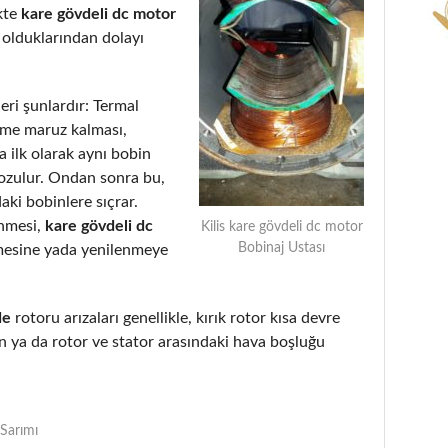
kte
kare gövdeli dc motor
 olduklarından dolayı
eri şunlardır: Termal
eme maruz kalması,
 ilk olarak aynı bobin
bozulur. Ondan sonra bu,
aki bobinlere sıçrar.
enmesi,
kare gövdeli dc
Kilis kare gövdeli dc motor
Bobinaj Ustası
mesine yada yenilenmeye
de
rotoru arızaları genellikle, kırık rotor kısa devre
 ya da rotor ve stator arasındaki hava boşluğu
Sarımı