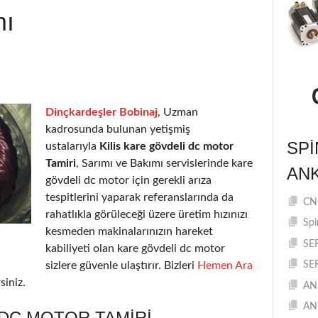
mı
Dinçkardeşler Bobinaj
, Uzman
kadrosunda bulunan yetişmiş
SPI
ustalarıyla
Kilis kare gövdeli dc motor
Tamiri
, Sarımı ve Bakımı servislerinde kare
AN
gövdeli dc motor için gerekli arıza
tespitlerini yaparak referanslarında da
CNC
rahatlıkla görüleceği üzere üretim hızınızı
Spi
kesmeden makinalarınızın hareket
SE
kabiliyeti olan kare gövdeli dc motor
sizlere güvenle ulaştırır. Bizleri
Hemen Ara
SE
siniz.
AN
AN
 DC MOTOR TAMIRI