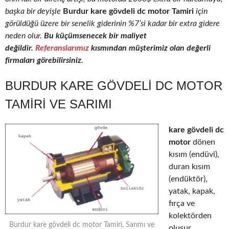
başka bir deyişle
Burdur kare gövdeli dc motor Tamiri
için
görüldüğü üzere bir senelik giderinin %7’si kadar bir extra gidere
neden olur.
Bu küçümsenecek bir maliyet
değildir.
Referanslarımız
kısmından müşterimiz olan değerli
firmaları görebilirsiniz.
BURDUR KARE GÖVDELI DC MOTOR
TAMIRI VE SARIMI
kare gövdeli dc
motor
dönen
kısım (endüvi),
duran kısım
(endüktör),
yatak, kapak,
fırça ve
kolektörden
Burdur kare gövdeli dc motor Tamiri, Sarımı ve
oluşur.