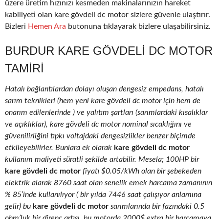
üzere üretim hızınızı kesmeden makinalarınızın hareket
kabiliyeti olan kare gövdeli dc motor sizlere güvenle ulaştırır.
Bizleri
Hemen Ara
butonuna tıklayarak bizlere ulaşabilirsiniz.
BURDUR KARE GÖVDELI DC MOTOR
TAMIRI
Hatalı bağlantılardan dolayı oluşan dengesiz empedans, hatalı
sarım teknikleri (hem yeni kare gövdeli dc motor için hem de
onarım edilenlerinde ) ve yalıtım şartları (sarımlardaki kısalıklar
ve açıklıklar), kare gövdeli dc motor nominal sıcaklığını ve
güvenilirliğini tıpkı voltajdaki dengesizlikler benzer biçimde
etkileyebilirler. Bunlara ek olarak
kare gövdeli dc motor
kullanım maliyeti süratli şekilde artabilir. Mesela; 100HP bir
kare gövdeli dc motor
fiyatı $0.05/kWh olan bir şebekeden
elektrik alarak 8760 saat olan senelik emek harcama zamanının
% 85’inde kullanılıyor ( bir yılda 7446 saat çalışıyor anlamına
gelir) bu
kare gövdeli dc motor
sarımlarında bir fazındaki 0.5
ohm’luk bir direnç artışı, bu motorda 2000$ extra bir harcamaya,