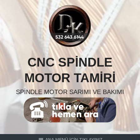
Skip
to
content
CNC SPINDLE
MOTOR TAMIRI
SPINDLE MOTOR SARIMI VE BAKIMI
ANA MENÜ İÇİN TIKLAYINIZ