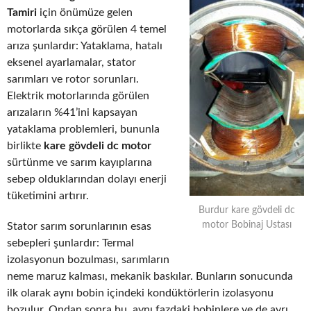
Tamiri
için önümüze gelen
motorlarda sıkça görülen 4 temel
arıza şunlardır: Yataklama, hatalı
eksenel ayarlamalar, stator
sarımları ve rotor sorunları.
Elektrik motorlarında görülen
arızaların %41’ini kapsayan
yataklama problemleri, bununla
birlikte
kare gövdeli dc motor
sürtünme ve sarım kayıplarına
sebep olduklarından dolayı enerji
tüketimini artırır.
Burdur kare gövdeli dc
motor Bobinaj Ustası
Stator sarım sorunlarının esas
sebepleri şunlardır: Termal
izolasyonun bozulması, sarımların
neme maruz kalması, mekanik baskılar. Bunların sonucunda
ilk olarak aynı bobin içindeki kondüktörlerin izolasyonu
bozulur. Ondan sonra bu, aynı fazdaki bobinlere ve de ayrı