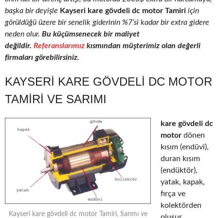
başka bir deyişle
Kayseri kare gövdeli dc motor Tamiri
için
görüldüğü üzere bir senelik giderinin %7’si kadar bir extra gidere
neden olur.
Bu küçümsenecek bir maliyet
değildir.
Referanslarımız
kısmından müşterimiz olan değerli
firmaları görebilirsiniz.
KAYSERI KARE GÖVDELI DC MOTOR
TAMIRI VE SARIMI
kare gövdeli dc
motor
dönen
kısım (endüvi),
duran kısım
(endüktör),
yatak, kapak,
fırça ve
kolektörden
Kayseri kare gövdeli dc motor Tamiri, Sarımı ve
oluşur.