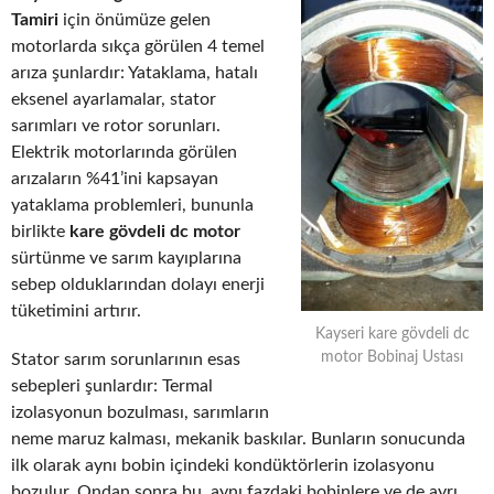
Tamiri
için önümüze gelen
motorlarda sıkça görülen 4 temel
arıza şunlardır: Yataklama, hatalı
eksenel ayarlamalar, stator
sarımları ve rotor sorunları.
Elektrik motorlarında görülen
arızaların %41’ini kapsayan
yataklama problemleri, bununla
birlikte
kare gövdeli dc motor
sürtünme ve sarım kayıplarına
sebep olduklarından dolayı enerji
tüketimini artırır.
Kayseri kare gövdeli dc
motor Bobinaj Ustası
Stator sarım sorunlarının esas
sebepleri şunlardır: Termal
izolasyonun bozulması, sarımların
neme maruz kalması, mekanik baskılar. Bunların sonucunda
ilk olarak aynı bobin içindeki kondüktörlerin izolasyonu
bozulur. Ondan sonra bu, aynı fazdaki bobinlere ve de ayrı