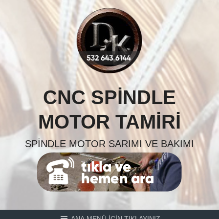
Skip
to
content
CNC SPINDLE
MOTOR TAMIRI
SPINDLE MOTOR SARIMI VE BAKIMI
ANA MENÜ İÇİN TIKLAYINIZ