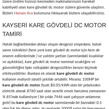
üzere üretim hızınızı kesmeden makinalarınızın hareket
kabiliyeti olan kare gövdeli dc motor sizlere güvenle ulaştırır.
Bizleri
Hemen Ara
butonuna tıklayarak bizlere ulaşabilirsiniz.
KAYSERI KARE GÖVDELI DC MOTOR
TAMIRI
Hatalı bağlantılardan dolayı oluşan dengesiz empedans, hatalı
sarım teknikleri (hem yeni kare gövdeli dc motor için hem de
onarım edilenlerinde ) ve yalıtım şartları (sarımlardaki kısalıklar
ve açıklıklar), kare gövdeli dc motor nominal sıcaklığını ve
güvenilirliğini tıpkı voltajdaki dengesizlikler benzer biçimde
etkileyebilirler. Bunlara ek olarak
kare gövdeli dc motor
kullanım maliyeti süratli şekilde artabilir. Mesela; 100HP bir
kare gövdeli dc motor
fiyatı $0.05/kWh olan bir şebekeden
elektrik alarak 8760 saat olan senelik emek harcama zamanının
% 85’inde kullanılıyor ( bir yılda 7446 saat çalışıyor anlamına
gelir) bu
kare gövdeli dc motor
sarımlarında bir fazındaki 0.5
ohm’luk bir direnç artışı, bu motorda 2000$ extra bir harcamaya,