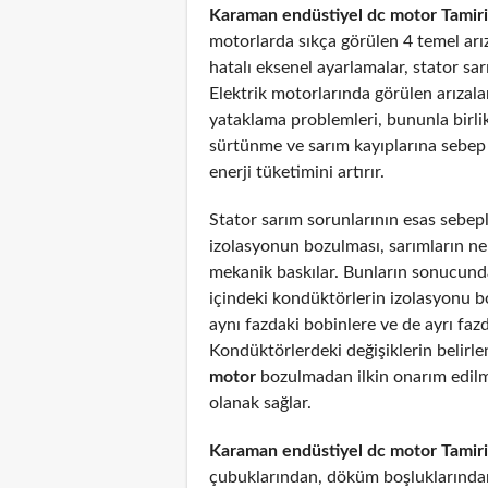
Karaman endüstiyel dc motor Tamiri
motorlarda sıkça görülen 4 temel arız
hatalı eksenel ayarlamalar, stator sar
Elektrik motorlarında görülen arızal
yataklama problemleri, bununla birli
sürtünme ve sarım kayıplarına sebep
enerji tüketimini artırır.
Stator sarım sorunlarının esas sebepl
izolasyonun bozulması, sarımların n
mekanik baskılar. Bunların sonucunda
içindeki kondüktörlerin izolasyonu 
aynı fazdaki bobinlere ve de ayrı fazd
Kondüktörlerdeki değişiklerin belirl
motor
bozulmadan ilkin onarım edil
olanak sağlar.
Karaman endüstiyel dc motor Tamir
çubuklarından, döküm boşluklarından