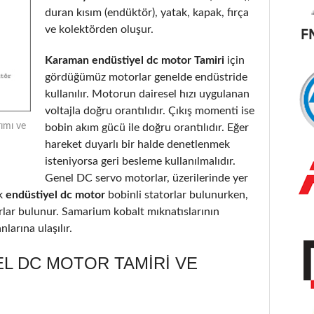
duran kısım (endüktör), yatak, kapak, fırça
ve kolektörden oluşur.
Karaman endüstiyel dc motor Tamiri
için
gördüğümüz motorlar genelde endüstride
kullanılır. Motorun dairesel hızı uygulanan
voltajla doğru orantılıdır. Çıkış momenti ise
ımı ve
bobin akım gücü ile doğru orantılıdır. Eğer
hareket duyarlı bir halde denetlenmek
isteniyorsa geri besleme kullanılmalıdır.
Genel DC servo motorlar, üzerilerinde yer
k
endüstiyel dc motor
bobinli statorlar bulunurken,
orlar bulunur. Samarium kobalt mıknatıslarının
larına ulaşılır.
L DC MOTOR TAMIRI VE