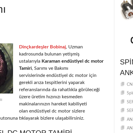
mı
Dinçkardeşler Bobinaj
, Uzman
kadrosunda bulunan yetişmiş
SPI
ustalarıyla
Karaman endüstiyel dc motor
Tamiri
, Sarımı ve Bakımı
AN
servislerinde endüstiyel dc motor için
gerekli arıza tespitlerini yaparak
CNC
referanslarında da rahatlıkla görüleceği
Spi
üzere üretim hızınızı kesmeden
ı
SE
makinalarınızın hareket kabiliyeti
olan endüstiyel dc motor sizlere
SE
utonuna tıklayarak bizlere ulaşabilirsiniz.
AN
AN
L DC MOTOR TAMIRI