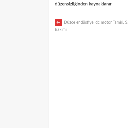
düzensizliğinden kaynaklanır.
POST
←
Düzce endüstiyel dc motor Tamiri, S
Bakımı
NAVIGATION