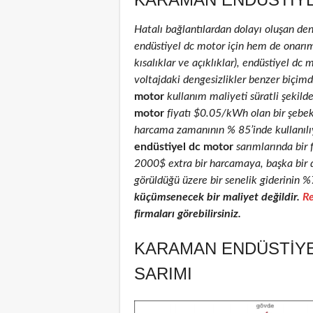
Hatalı bağlantılardan dolayı oluşan de
endüstiyel dc motor için hem de onarım 
kısalıklar ve açıklıklar), endüstiyel dc 
voltajdaki dengesizlikler benzer biçimd
motor
kullanım maliyeti süratli şekild
motor
fiyatı $0.05/kWh olan bir şebe
harcama zamanının % 85’inde kullanılıyo
endüstiyel dc motor
sarımlarında bir 
2000$ extra bir harcamaya, başka bir 
görüldüğü üzere bir senelik giderinin %
küçümsenecek bir maliyet değildir.
Re
firmaları görebilirsiniz.
KARAMAN ENDÜSTIYE
SARIMI