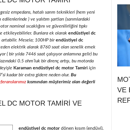
ngesiz empedans, hatalı sarım teknikleri (hem yeni
edilenlerinde ) ve yalıtım şartları (sarımlardaki
motor nominal sıcaklığını ve güvenilirliğini tıpkı
e etkileyebilirler. Bunlara ek olarak
endüstiyel dc
e artabilir. Mesela; 100HP bir
endüstiyel dc
keden elektrik alarak 8760 saat olan senelik emek
r ( bir yılda 7446 saat çalışıyor anlamına gelir) bu
fazındaki 0.5 ohm’luk bir direnç artışı, bu motorda
deyişle
Karaman endüstiyel dc motor Tamiri
için
7’si kadar bir extra gidere neden olur.
Bu
MOT
feranslarımız
kısmından müşterimiz olan değerli
VE 
RE
L DC MOTOR TAMIRI VE
endüstiyel dc motor
dönen kısım (endüvi),