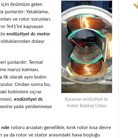
için önümüze gelen
a şunlardır: Yataklama,
ımları ve rotor sorunları.
arın %41’ini kapsayan
kte
endüstiyel dc motor
 olduklarından dolayı
eri şunlardır: Termal
eme maruz kalması,
 ilk olarak aynı bobin
bozulur. Ondan sonra bu,
aki bobinlere sıçrar.
enmesi,
endüstiyel dc
Karaman endüstiyel dc
motor Bobinaj Ustası
mesine yada yenilenmeye
i nde
rotoru arızaları genellikle, kırık rotor kısa devre
 ya da rotor ve stator arasındaki hava boşluğu