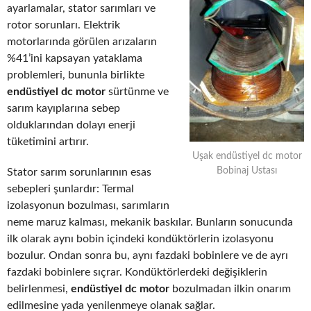
ayarlamalar, stator sarımları ve
rotor sorunları. Elektrik
motorlarında görülen arızaların
%41’ini kapsayan yataklama
problemleri, bununla birlikte
endüstiyel dc motor
sürtünme ve
sarım kayıplarına sebep
olduklarından dolayı enerji
tüketimini artırır.
Uşak endüstiyel dc motor
Bobinaj Ustası
Stator sarım sorunlarının esas
sebepleri şunlardır: Termal
izolasyonun bozulması, sarımların
neme maruz kalması, mekanik baskılar. Bunların sonucunda
ilk olarak aynı bobin içindeki kondüktörlerin izolasyonu
bozulur. Ondan sonra bu, aynı fazdaki bobinlere ve de ayrı
fazdaki bobinlere sıçrar. Kondüktörlerdeki değişiklerin
belirlenmesi,
endüstiyel dc motor
bozulmadan ilkin onarım
edilmesine yada yenilenmeye olanak sağlar.