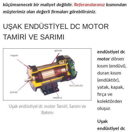
küçümsenecek bir maliyet değildir.
Referanslarımız
kısmından
müşterimiz olan değerli firmaları görebilirsiniz.
UŞAK ENDÜSTIYEL DC MOTOR
TAMIRI VE SARIMI
endüstiyel dc
motor
dönen
kısım (endüvi),
duran kısım
(endüktör),
yatak, kapak,
fırça ve
kolektörden
Uşak endüstiyel dc motor Tamiri, Sarımı ve
oluşur.
Bakımı
Uşak
endüstiyel dc