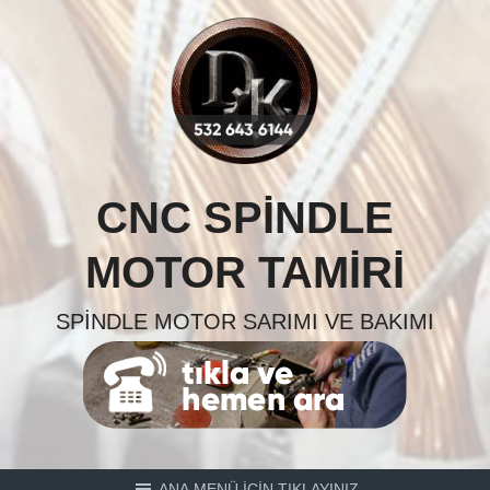
Skip
to
content
CNC SPINDLE
MOTOR TAMIRI
SPINDLE MOTOR SARIMI VE BAKIMI
ANA MENÜ İÇİN TIKLAYINIZ