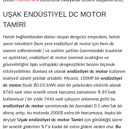
Bizleri
Hemen Ara
butonuna tıklayarak bizlere ulaşabilirsiniz.
UŞAK ENDÜSTIYEL DC MOTOR
TAMIRI
Hatalı bağlantılardan dolayı oluşan dengesiz empedans, hatalı
sarım teknikleri (hem yeni endüstiyel dc motor için hem de
onarım edilenlerinde ) ve yalıtım şartları (sarımlardaki kısalıklar
ve açıklıklar), endüstiyel dc motor nominal sıcaklığını ve
güvenilirliğini tıpkı voltajdaki dengesizlikler benzer biçimde
etkileyebilirler. Bunlara ek olarak
endüstiyel dc motor
kullanım
maliyeti süratli şekilde artabilir. Mesela; 100HP bir
endüstiyel
dc motor
fiyatı $0.05/kWh olan bir şebekeden elektrik alarak
8760 saat olan senelik emek harcama zamanının % 85’inde
kullanılıyor ( bir yılda 7446 saat çalışıyor anlamına gelir) bu
endüstiyel dc motor
sarımlarında bir fazındaki 0.5 ohm’luk bir
direnç artışı, bu motorda 2000$ extra bir harcamaya, başka bir
deyişle
Uşak endüstiyel dc motor Tamiri
için görüldüğü üzere
bir senelik giderinin %7’si kadar bir extra gidere neden olur.
Bu