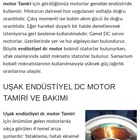
motor Tamiri
için gördüğümüz motorlar genelde endüstride
kullanılır. Motorun dairesel hızı uygulanan voltajla doğru
orantılıdır. Çıkış momenti ise bobin akım gücü ile doğru
orantılıdır. Eğer hareket duyarlı bir halde denetlenmek
isteniyorsa geri besleme kullanılmalıdır. Genel DC servo
motorlar, üzerilerinde yer ve hız algılayıcıları bulundurur.
Büyük
endüstiyel dc motor
bobinli statorlar bulunurken,
ufak olanlarında sabit mıknatıs statorlar bulunur. Samarium
kobalt mıknatıslarının kullanılmasıyla yüksek güç/ağırlık
oranlarına ulaşılır.
UŞAK ENDÜSTIYEL DC MOTOR
TAMIRI VE BAKIMI
Uşak endüstiyel dc motor Tamiri
için önümüze gelen motorlarda
sıkça görülen 4 temel arıza
şunlardır: Yataklama, hatalı eksenel