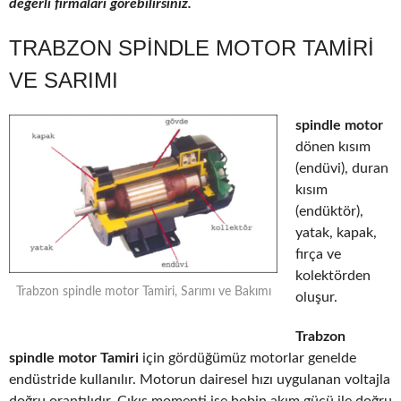
değerli firmaları görebilirsiniz.
TRABZON SPINDLE MOTOR TAMIRI
VE SARIMI
spindle motor
dönen kısım
(endüvi), duran
kısım
(endüktör),
yatak, kapak,
fırça ve
kolektörden
Trabzon spindle motor Tamiri, Sarımı ve Bakımı
oluşur.
Trabzon
spindle motor Tamiri
için gördüğümüz motorlar genelde
endüstride kullanılır. Motorun dairesel hızı uygulanan voltajla