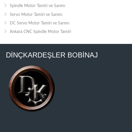
Spindle Motor Tamiri ve Sarımı
Servo Motor Tamiri ve Sarımı
DC Servo Motor Tamiri ve Sarımı
Ankara CNC Spindle Motor Tamiri
DİNÇKARDEŞLER BOBİNAJ