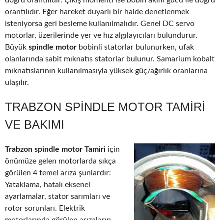
doğru orantılıdır. Çıkış momenti ise bobin akım gücü ile doğru
orantılıdır. Eğer hareket duyarlı bir halde denetlenmek
isteniyorsa geri besleme kullanılmalıdır. Genel DC servo
motorlar, üzerilerinde yer ve hız algılayıcıları bulundurur.
Büyük
spindle motor
bobinli statorlar bulunurken, ufak
olanlarında sabit mıknatıs statorlar bulunur. Samarium kobalt
mıknatıslarının kullanılmasıyla yüksek güç/ağırlık oranlarına
ulaşılır.
TRABZON SPINDLE MOTOR TAMIRI
VE BAKIMI
Trabzon spindle motor Tamiri
için
önümüze gelen motorlarda sıkça
görülen 4 temel arıza şunlardır:
Yataklama, hatalı eksenel
ayarlamalar, stator sarımları ve
rotor sorunları. Elektrik