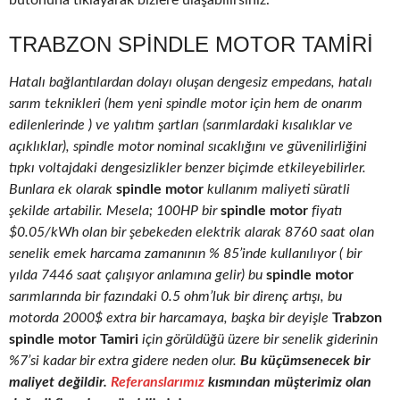
butonuna tıklayarak bizlere ulaşabilirsiniz.
TRABZON SPINDLE MOTOR TAMIRI
Hatalı bağlantılardan dolayı oluşan dengesiz empedans, hatalı
sarım teknikleri (hem yeni spindle motor için hem de onarım
edilenlerinde ) ve yalıtım şartları (sarımlardaki kısalıklar ve
açıklıklar), spindle motor nominal sıcaklığını ve güvenilirliğini
tıpkı voltajdaki dengesizlikler benzer biçimde etkileyebilirler.
Bunlara ek olarak
spindle motor
kullanım maliyeti süratli
şekilde artabilir. Mesela; 100HP bir
spindle motor
fiyatı
$0.05/kWh olan bir şebekeden elektrik alarak 8760 saat olan
senelik emek harcama zamanının % 85’inde kullanılıyor ( bir
yılda 7446 saat çalışıyor anlamına gelir) bu
spindle motor
sarımlarında bir fazındaki 0.5 ohm’luk bir direnç artışı, bu
motorda 2000$ extra bir harcamaya, başka bir deyişle
Trabzon
spindle motor Tamiri
için görüldüğü üzere bir senelik giderinin
%7’si kadar bir extra gidere neden olur.
Bu küçümsenecek bir
maliyet değildir.
Referanslarımız
kısmından müşterimiz olan