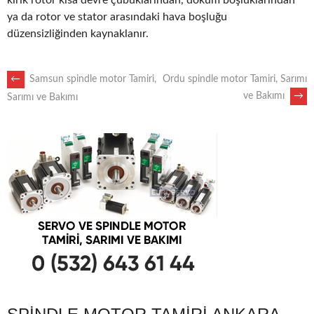
kırık rotor kısa devre çubuklarından, döküm boşluklarından
ya da rotor ve stator arasındaki hava boşluğu
düzensizliğinden kaynaklanır.
POST
←
Samsun spindle motor Tamiri,
Ordu spindle motor Tamiri, Sarımı
ve Bakımı
→
Sarımı ve Bakımı
NAVIGATION