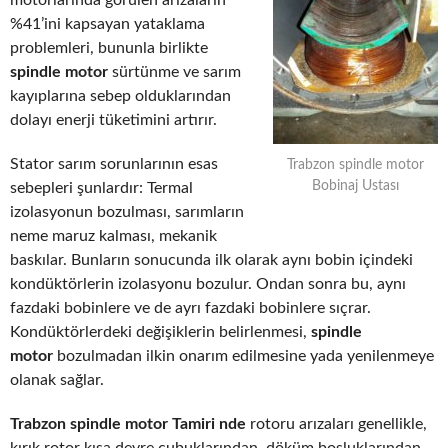
motorlarında görülen arızaların
%41’ini kapsayan yataklama
problemleri, bununla birlikte
spindle motor
sürtünme ve sarım
kayıplarına sebep olduklarından
dolayı enerji tüketimini artırır.
Stator sarım sorunlarının esas
Trabzon spindle motor
Bobinaj Ustası
sebepleri şunlardır: Termal
izolasyonun bozulması, sarımların
neme maruz kalması, mekanik
baskılar. Bunların sonucunda ilk olarak aynı bobin içindeki
kondüktörlerin izolasyonu bozulur. Ondan sonra bu, aynı
fazdaki bobinlere ve de ayrı fazdaki bobinlere sıçrar.
Kondüktörlerdeki değişiklerin belirlenmesi,
spindle
motor
bozulmadan ilkin onarım edilmesine yada yenilenmeye
olanak sağlar.
Trabzon spindle motor Tamiri nde
rotoru arızaları genellikle,