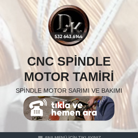
Skip
to
content
CNC SPINDLE
MOTOR TAMIRI
SPINDLE MOTOR SARIMI VE BAKIMI
ANA MENÜ İÇİN TIKLAYINIZ