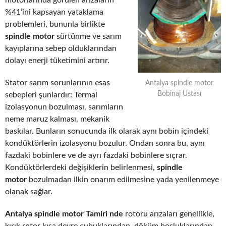
motorlarında görülen arızaların
%41’ini kapsayan yataklama
problemleri, bununla birlikte
spindle motor
sürtünme ve sarım
kayıplarına sebep olduklarından
dolayı enerji tüketimini artırır.
Stator sarım sorunlarının esas
Antalya spindle motor
Bobinaj Ustası
sebepleri şunlardır: Termal
izolasyonun bozulması, sarımların
neme maruz kalması, mekanik
baskılar. Bunların sonucunda ilk olarak aynı bobin içindeki
kondüktörlerin izolasyonu bozulur. Ondan sonra bu, aynı
fazdaki bobinlere ve de ayrı fazdaki bobinlere sıçrar.
Kondüktörlerdeki değişiklerin belirlenmesi,
spindle
motor
bozulmadan ilkin onarım edilmesine yada yenilenmeye
olanak sağlar.
Antalya spindle motor Tamiri nde
rotoru arızaları genellikle,