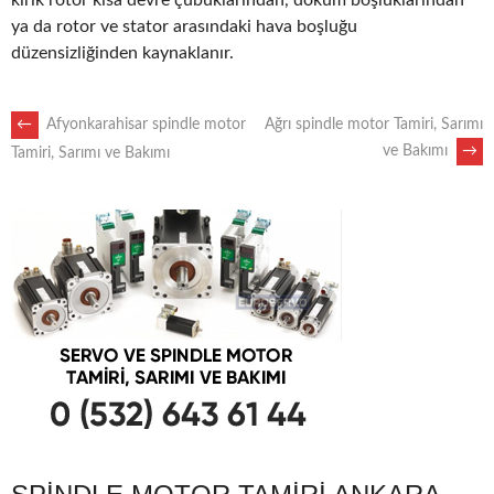
kırık rotor kısa devre çubuklarından, döküm boşluklarından
ya da rotor ve stator arasındaki hava boşluğu
düzensizliğinden kaynaklanır.
POST
←
Afyonkarahisar spindle motor
Ağrı spindle motor Tamiri, Sarımı
ve Bakımı
→
Tamiri, Sarımı ve Bakımı
NAVIGATION