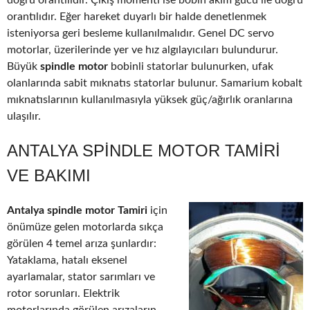
doğru orantılıdır. Çıkış momenti ise bobin akım gücü ile doğru
orantılıdır. Eğer hareket duyarlı bir halde denetlenmek
isteniyorsa geri besleme kullanılmalıdır. Genel DC servo
motorlar, üzerilerinde yer ve hız algılayıcıları bulundurur.
Büyük
spindle motor
bobinli statorlar bulunurken, ufak
olanlarında sabit mıknatıs statorlar bulunur. Samarium kobalt
mıknatıslarının kullanılmasıyla yüksek güç/ağırlık oranlarına
ulaşılır.
ANTALYA SPINDLE MOTOR TAMIRI
VE BAKIMI
Antalya spindle motor Tamiri
için
önümüze gelen motorlarda sıkça
görülen 4 temel arıza şunlardır:
Yataklama, hatalı eksenel
ayarlamalar, stator sarımları ve
rotor sorunları. Elektrik