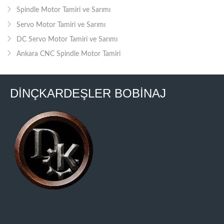
Spindle Motor Tamiri ve Sarımı
Servo Motor Tamiri ve Sarımı
DC Servo Motor Tamiri ve Sarımı
Ankara CNC Spindle Motor Tamiri
DİNÇKARDEŞLER BOBİNAJ