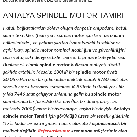
butonuna tıklayarak bizlere ulaşabilirsiniz.
ANTALYA SPINDLE MOTOR TAMIRI
Hatalı bağlantılardan dolayı oluşan dengesiz empedans, hatalı
sarım teknikleri (hem yeni spindle motor için hem de onarım
edilenlerinde ) ve yalıtım şartları (sarımlardaki kısalıklar ve
açıklıklar), spindle motor nominal sıcaklığını ve güvenilirliğini
tıpkı voltajdaki dengesizlikler benzer biçimde etkileyebilirler.
Bunlara ek olarak
spindle motor
kullanım maliyeti süratli
şekilde artabilir. Mesela; 100HP bir
spindle motor
fiyatı
$0.05/kWh olan bir şebekeden elektrik alarak 8760 saat olan
senelik emek harcama zamanının % 85’inde kullanılıyor ( bir
yılda 7446 saat çalışıyor anlamına gelir) bu
spindle motor
sarımlarında bir fazındaki 0.5 ohm’luk bir direnç artışı, bu
motorda 2000$ extra bir harcamaya, başka bir deyişle
Antalya
spindle motor Tamiri
için görüldüğü üzere bir senelik giderinin
%7’si kadar bir extra gidere neden olur.
Bu küçümsenecek bir
maliyet değildir.
Referanslarımız
kısmından müşterimiz olan