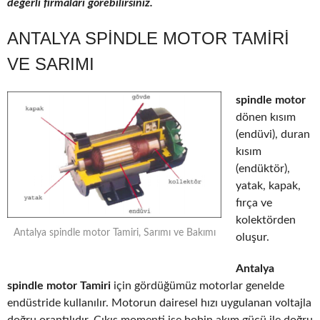
değerli firmaları görebilirsiniz.
ANTALYA SPINDLE MOTOR TAMIRI
VE SARIMI
spindle motor
dönen kısım
(endüvi), duran
kısım
(endüktör),
yatak, kapak,
fırça ve
kolektörden
Antalya spindle motor Tamiri, Sarımı ve Bakımı
oluşur.
Antalya
spindle motor Tamiri
için gördüğümüz motorlar genelde
endüstride kullanılır. Motorun dairesel hızı uygulanan voltajla