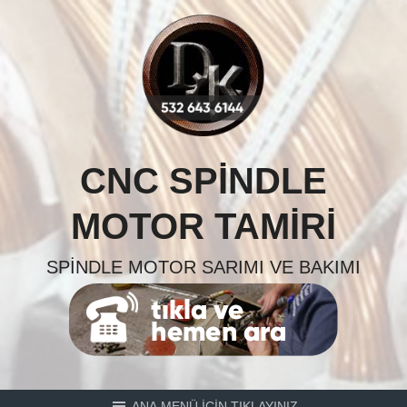
Skip
to
content
CNC SPINDLE
MOTOR TAMIRI
SPINDLE MOTOR SARIMI VE BAKIMI
ANA MENÜ İÇİN TIKLAYINIZ