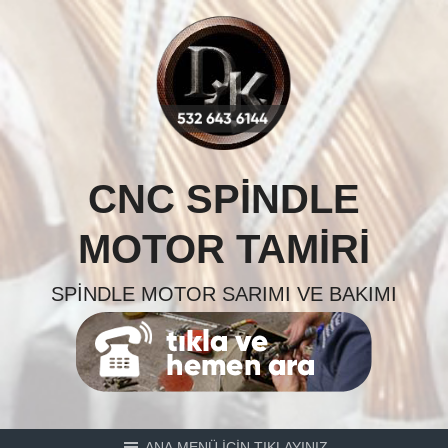
Skip
to
content
CNC SPINDLE
MOTOR TAMIRI
SPINDLE MOTOR SARIMI VE BAKIMI
ANA MENÜ İÇİN TIKLAYINIZ