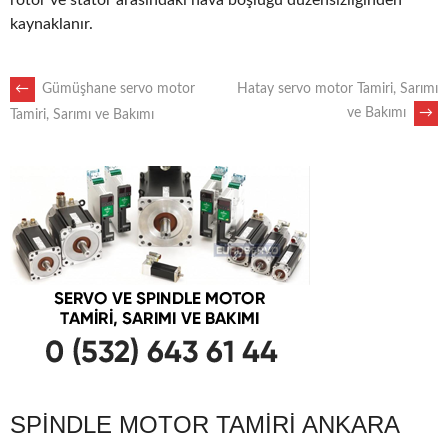
rotor ve stator arasındaki hava boşluğu düzensizliğinden
kaynaklanır.
POST
←
Gümüşhane servo motor
Hatay servo motor Tamiri, Sarımı
ve Bakımı
→
Tamiri, Sarımı ve Bakımı
NAVIGATION
SPINDLE MOTOR TAMIRI ANKARA