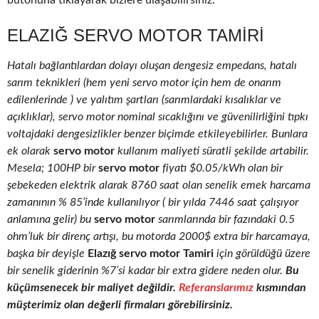
butonuna tıklayarak bizlere ulaşabilirsiniz.
ELAZIĞ SERVO MOTOR TAMIRI
Hatalı bağlantılardan dolayı oluşan dengesiz empedans, hatalı
sarım teknikleri (hem yeni servo motor için hem de onarım
edilenlerinde ) ve yalıtım şartları (sarımlardaki kısalıklar ve
açıklıklar), servo motor nominal sıcaklığını ve güvenilirliğini tıpkı
voltajdaki dengesizlikler benzer biçimde etkileyebilirler. Bunlara
ek olarak
servo motor
kullanım maliyeti süratli şekilde artabilir.
Mesela; 100HP bir
servo motor
fiyatı $0.05/kWh olan bir
şebekeden elektrik alarak 8760 saat olan senelik emek harcama
zamanının % 85’inde kullanılıyor ( bir yılda 7446 saat çalışıyor
anlamına gelir) bu
servo motor
sarımlarında bir fazındaki 0.5
ohm’luk bir direnç artışı, bu motorda 2000$ extra bir harcamaya,
başka bir deyişle
Elazığ servo motor Tamiri
için görüldüğü üzere
bir senelik giderinin %7’si kadar bir extra gidere neden olur.
Bu
küçümsenecek bir maliyet değildir.
Referanslarımız
kısmından
müşterimiz olan değerli firmaları görebilirsiniz.