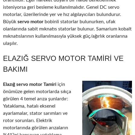
orantılıdır. Eğer hareket duyarlı bir halde denetlenmek
isteniyorsa geri besleme kullanılmalıdır. Genel DC servo
motorlar, üzerilerinde yer ve hız algılayıcıları bulundurur.
Büyük
servo motor
bobinli statorlar bulunurken, ufak
olanlarında sabit mıknatıs statorlar bulunur. Samarium kobalt
mıknatıslarının kullanılmasıyla yüksek güç/ağırlık oranlarına
ulaşılır.
ELAZIĞ SERVO MOTOR TAMIRI VE
BAKIMI
Elazığ servo motor Tamiri
için
önümüze gelen motorlarda sıkça
görülen 4 temel arıza şunlardır:
Yataklama, hatalı eksenel
ayarlamalar, stator sarımları ve
rotor sorunları. Elektrik
motorlarında görülen arızaların