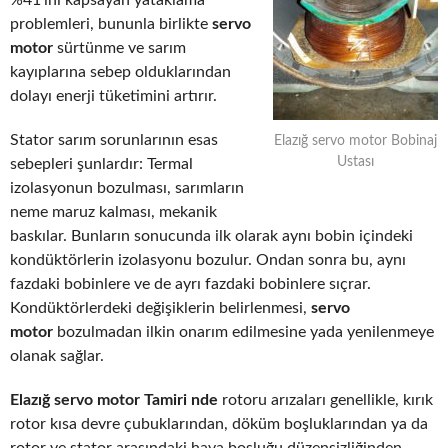
%41’ini kapsayan yataklama
problemleri, bununla birlikte
servo
motor
sürtünme ve sarım
kayıplarına sebep olduklarından
dolayı enerji tüketimini artırır.
Stator sarım sorunlarının esas
Elazığ servo motor Bobinaj
Ustası
sebepleri şunlardır: Termal
izolasyonun bozulması, sarımların
neme maruz kalması, mekanik
baskılar. Bunların sonucunda ilk olarak aynı bobin içindeki
kondüktörlerin izolasyonu bozulur. Ondan sonra bu, aynı
fazdaki bobinlere ve de ayrı fazdaki bobinlere sıçrar.
Kondüktörlerdeki değişiklerin belirlenmesi,
servo
motor
bozulmadan ilkin onarım edilmesine yada yenilenmeye
olanak sağlar.
Elazığ servo motor Tamiri nde
rotoru arızaları genellikle, kırık
rotor kısa devre çubuklarından, döküm boşluklarından ya da