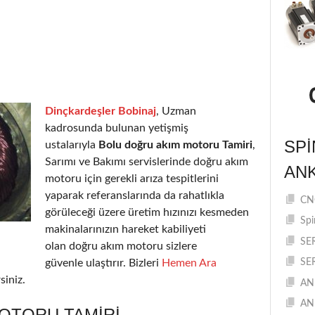
Dinçkardeşler Bobinaj
, Uzman
kadrosunda bulunan yetişmiş
SPI
ustalarıyla
Bolu doğru akım motoru Tamiri
,
Sarımı ve Bakımı servislerinde doğru akım
AN
motoru için gerekli arıza tespitlerini
yaparak referanslarında da rahatlıkla
CNC
görüleceği üzere üretim hızınızı kesmeden
Spi
makinalarınızın hareket kabiliyeti
SE
olan doğru akım motoru sizlere
güvenle ulaştırır. Bizleri
Hemen Ara
SE
siniz.
AN
AN
OTORU TAMIRI