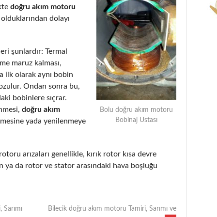
kte
doğru akım motoru
 olduklarından dolayı
eri şunlardır: Termal
eme maruz kalması,
 ilk olarak aynı bobin
bozulur. Ondan sonra bu,
aki bobinlere sıçrar.
enmesi,
doğru akım
Bolu doğru akım motoru
Bobinaj Ustası
lmesine yada yenilenmeye
rotoru arızaları genellikle, kırık rotor kısa devre
 ya da rotor ve stator arasındaki hava boşluğu
, Sarımı
Bilecik doğru akım motoru Tamiri, Sarımı ve