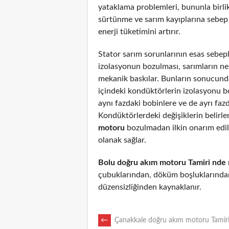
yataklama problemleri, bununla birli
sürtünme ve sarım kayıplarına sebep
enerji tüketimini artırır.
Stator sarım sorunlarının esas sebepl
izolasyonun bozulması, sarımların n
mekanik baskılar. Bunların sonucunda
içindeki kondüktörlerin izolasyonu 
aynı fazdaki bobinlere ve de ayrı fazd
Kondüktörlerdeki değişiklerin belirl
motoru
bozulmadan ilkin onarım edi
olanak sağlar.
Bolu doğru akım motoru Tamiri nde
çubuklarından, döküm boşluklarından
düzensizliğinden kaynaklanır.
POST
←
Çanakkale doğru akım motoru Tamiri