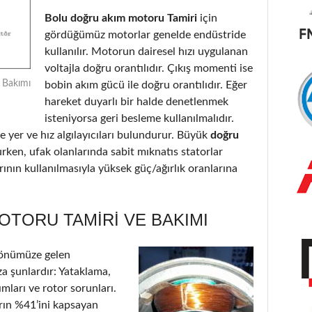
Bolu doğru akım motoru Tamiri
için
gördüğümüz motorlar genelde endüstride
kullanılır. Motorun dairesel hızı uygulanan
voltajla doğru orantılıdır. Çıkış momenti ise
 Bakımı
bobin akım gücü ile doğru orantılıdır. Eğer
hareket duyarlı bir halde denetlenmek
isteniyorsa geri besleme kullanılmalıdır.
 yer ve hız algılayıcıları bulundurur. Büyük
doğru
urken, ufak olanlarında sabit mıknatıs statorlar
ının kullanılmasıyla yüksek güç/ağırlık oranlarına
OTORU TAMIRI VE BAKIMI
 önümüze gelen
a şunlardır: Yataklama,
ımları ve rotor sorunları.
arın %41’ini kapsayan