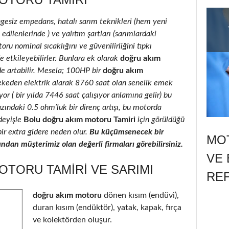
ngesiz empedans, hatalı sarım teknikleri (hem yeni
ilenlerinde ) ve yalıtım şartları (sarımlardaki
oru nominal sıcaklığını ve güvenilirliğini tıpkı
e etkileyebilirler. Bunlara ek olarak
doğru akım
de artabilir. Mesela; 100HP bir
doğru akım
ekeden elektrik alarak 8760 saat olan senelik emek
r ( bir yılda 7446 saat çalışıyor anlamına gelir) bu
azındaki 0.5 ohm’luk bir direnç artışı, bu motorda
deyişle
Bolu doğru akım motoru Tamiri
için görüldüğü
bir extra gidere neden olur.
Bu küçümsenecek bir
MOT
ndan müşterimiz olan değerli firmaları görebilirsiniz.
VE 
OTORU TAMIRI VE SARIMI
RE
doğru akım motoru
dönen kısım (endüvi),
duran kısım (endüktör), yatak, kapak, fırça
ve kolektörden oluşur.