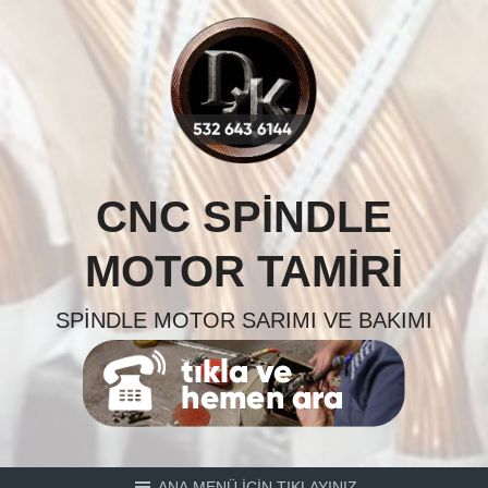
Skip
to
content
CNC SPINDLE
MOTOR TAMIRI
SPINDLE MOTOR SARIMI VE BAKIMI
ANA MENÜ İÇİN TIKLAYINIZ