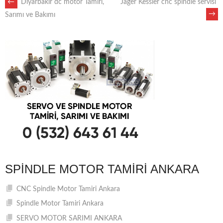
POST
←
Diyarbakır dc motor Tamiri,
Jager Kessler cnc spindle servisi
→
Sarımı ve Bakımı
NAVIGATION
SPINDLE MOTOR TAMIRI ANKARA
CNC Spindle Motor Tamiri Ankara
Spindle Motor Tamiri Ankara
SERVO MOTOR SARIMI ANKARA