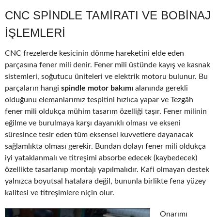
CNC SPINDLE TAMIRATI VE BOBINAJ
IŞLEMLERI
CNC frezelerde kesicinin dönme hareketini elde eden
parçasına fener mili denir. Fener mili üstünde kayış ve kasnak
sistemleri, soğutucu üniteleri ve elektrik motoru bulunur. Bu
parçaların hangi
spindle motor bakımı
alanında gerekli
olduğunu elemanlarımız tespitini hızlıca yapar ve Tezgâh
fener mili oldukça mühim tasarım özelliği taşır. Fener milinin
eğilme ve burulmaya karşı dayanıklı olması ve ekseni
süresince tesir eden tüm eksensel kuvvetlere dayanacak
sağlamlıkta olması gerekir. Bundan dolayı fener mili oldukça
iyi yataklanmalı ve titreşimi absorbe edecek (kaybedecek)
özellikte tasarlanıp montajı yapılmalıdır. Kafi olmayan destek
yalnızca boyutsal hatalara değil, bununla birlikte fena yüzey
kalitesi ve titreşimlere niçin olur.
Onarımı