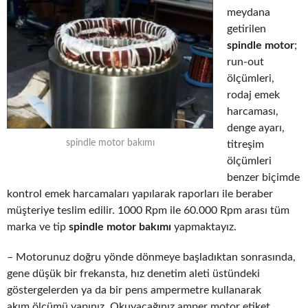
meydana
getirilen
spindle motor
;
run-out
ölçümleri,
rodaj emek
harcaması,
denge ayarı,
spindle motor bakımı
titreşim
ölçümleri
benzer biçimde
kontrol emek harcamaları yapılarak raporları ile beraber
müşteriye teslim edilir. 1000 Rpm ile 60.000 Rpm arası tüm
marka ve tip
spindle motor bakımı
yapmaktayız.
– Motorunuz doğru yönde dönmeye başladıktan sonrasında,
gene düşük bir frekansta, hız denetim aleti üstündeki
göstergelerden ya da bir pens ampermetre kullanarak
akım ölçümü yapınız. Okuyacağınız amper motor etiket