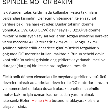
SPINDLE MOTOR BAKIMI
İş üstünden talaş kaldırmada kullanılan kesici takımların
bağlandığı kısımdır. Denetim ünitesinden gelen sayısal
verilere bakılırsa hareket eder. Bunlar takımın dönme
yönü(G02 CW, G03 CCW) devir sayısı(S 3250) ve dönme
miktarını belirleyen sayısal verilerdir. Tezgâh millerine hareket
veren motorlar AC (alternatif akım) ve DC (doğru akım)
şeklinde tahrik edilirler sadece günümüzdeki tezgâhların
çoğunda DC motorlar kullanılmaktadır. Bunun sebebi devir
kontrolünün voltaj girişinin değiştirilerek ayarlanabilmesi ve
durağan(durgun) bir kesme hızı sağlanabilmesidir.
Elektronik dönem elemanları ile meydana getirilen ve sürücü
devreleri olarak adlandırılan devreler ile DC motorların hızları
ve momentleri oldukça duyarlı olarak denetlenir.
spindle
motor bakımı
için uzman kadromuzdan yardım almak
isterseniz Bizleri
Hemen Ara
butonuna tıklayarak bizlere
ulaşabilirsiniz.