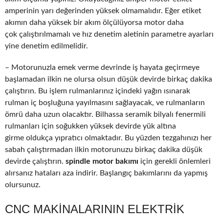
amperinin yarı değerinden yüksek olmamalıdır. Eğer etiket
akımın daha yüksek bir akım ölçülüyorsa motor daha
çok çalıştırılmamalı ve hız denetim aletinin parametre ayarları
yine denetim edilmelidir.
– Motorunuzla emek verme devrinde iş hayata geçirmeye
başlamadan ilkin ne olursa olsun düşük devirde birkaç dakika
çalıştırın. Bu işlem rulmanlarınız içindeki yağın ısınarak
rulman iç boşluğuna yayılmasını sağlayacak, ve rulmanların
ömrü daha uzun olacaktır. Bilhassa seramik bilyalı fenermili
rulmanları için soğukken yüksek devirde yük altına
girme oldukça yıpratıcı olmaktadır. Bu yüzden tezgahınızı her
sabah çalıştırmadan ilkin motorunuzu birkaç dakika düşük
devirde çalıştırın.
spindle motor bakımı
için gerekli önlemleri
alırsanız hataları aza indirir. Başlangıç bakımlarını da yapmış
olursunuz.
CNC MAKINALARININ ELEKTRIK