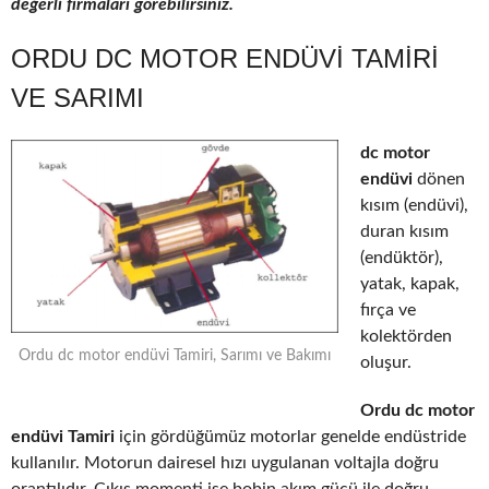
değerli firmaları görebilirsiniz.
ORDU DC MOTOR ENDÜVI TAMIRI
VE SARIMI
dc motor
endüvi
dönen
kısım (endüvi),
duran kısım
(endüktör),
yatak, kapak,
fırça ve
kolektörden
Ordu dc motor endüvi Tamiri, Sarımı ve Bakımı
oluşur.
Ordu dc motor
endüvi Tamiri
için gördüğümüz motorlar genelde endüstride
kullanılır. Motorun dairesel hızı uygulanan voltajla doğru