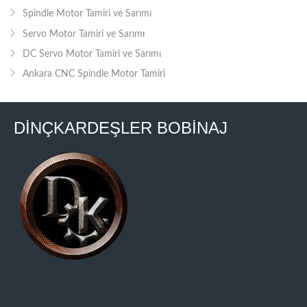
Spindle Motor Tamiri ve Sarımı
Servo Motor Tamiri ve Sarımı
DC Servo Motor Tamiri ve Sarımı
Ankara CNC Spindle Motor Tamiri
DİNÇKARDEŞLER BOBİNAJ