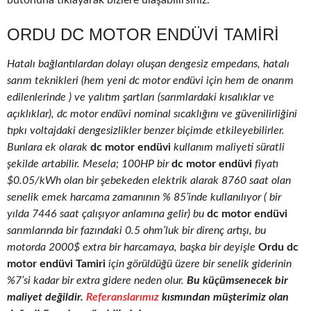
butonuna tıklayarak bizlere ulaşabilirsiniz.
ORDU DC MOTOR ENDÜVI TAMIRI
Hatalı bağlantılardan dolayı oluşan dengesiz empedans, hatalı
sarım teknikleri (hem yeni dc motor endüvi için hem de onarım
edilenlerinde ) ve yalıtım şartları (sarımlardaki kısalıklar ve
açıklıklar), dc motor endüvi nominal sıcaklığını ve güvenilirliğini
tıpkı voltajdaki dengesizlikler benzer biçimde etkileyebilirler.
Bunlara ek olarak
dc motor endüvi
kullanım maliyeti süratli
şekilde artabilir. Mesela; 100HP bir
dc motor endüvi
fiyatı
$0.05/kWh olan bir şebekeden elektrik alarak 8760 saat olan
senelik emek harcama zamanının % 85’inde kullanılıyor ( bir
yılda 7446 saat çalışıyor anlamına gelir) bu
dc motor endüvi
sarımlarında bir fazındaki 0.5 ohm’luk bir direnç artışı, bu
motorda 2000$ extra bir harcamaya, başka bir deyişle
Ordu dc
motor endüvi Tamiri
için görüldüğü üzere bir senelik giderinin
%7’si kadar bir extra gidere neden olur.
Bu küçümsenecek bir
maliyet değildir.
Referanslarımız
kısmından müşterimiz olan