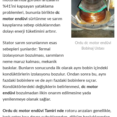
motorlarında görülen arızaların
%41’ini kapsayan yataklama
problemleri, bununla birlikte
dc
motor endüvi
sürtünme ve sarım
kayıplarına sebep olduklarından
dolayı enerji tüketimini artırır.
Stator sarım sorunlarının esas
Ordu dc motor endüvi
Bobinaj Ustası
sebepleri şunlardır: Termal
izolasyonun bozulması, sarımların
neme maruz kalması, mekanik
baskılar. Bunların sonucunda ilk olarak aynı bobin içindeki
kondüktörlerin izolasyonu bozulur. Ondan sonra bu, aynı
fazdaki bobinlere ve de ayrı fazdaki bobinlere sıçrar.
Kondüktörlerdeki değişiklerin belirlenmesi,
dc motor
endüvi
bozulmadan ilkin onarım edilmesine yada
yenilenmeye olanak sağlar.
Ordu dc motor endüvi Tamiri nde
rotoru arızaları genellikle,