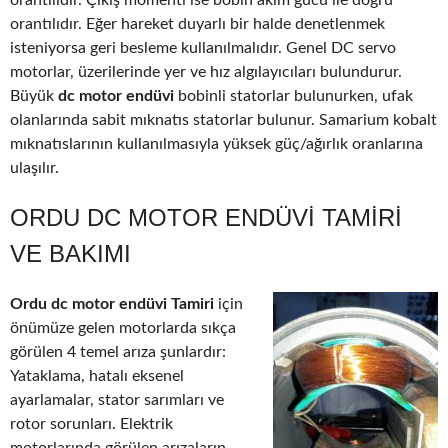
orantılıdır. Çıkış momenti ise bobin akım gücü ile doğru
orantılıdır. Eğer hareket duyarlı bir halde denetlenmek
isteniyorsa geri besleme kullanılmalıdır. Genel DC servo
motorlar, üzerilerinde yer ve hız algılayıcıları bulundurur.
Büyük
dc motor endüvi
bobinli statorlar bulunurken, ufak
olanlarında sabit mıknatıs statorlar bulunur. Samarium kobalt
mıknatıslarının kullanılmasıyla yüksek güç/ağırlık oranlarına
ulaşılır.
ORDU DC MOTOR ENDÜVI TAMIRI
VE BAKIMI
Ordu dc motor endüvi Tamiri
için
önümüze gelen motorlarda sıkça
görülen 4 temel arıza şunlardır:
Yataklama, hatalı eksenel
ayarlamalar, stator sarımları ve
rotor sorunları. Elektrik