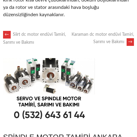
kırık rotor kısa devre çubuklarından, döküm boşluklarından
ya da rotor ve stator arasındaki hava boşluğu
düzensizliğinden kaynaklanır.
POST
←
Siirt dc motor endüvi Tamiri,
Karaman dc motor endüvi Tamiri,
Sarımı ve Bakımı
→
Sarımı ve Bakımı
NAVIGATION