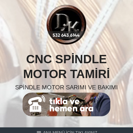
Skip
to
content
CNC SPINDLE
MOTOR TAMIRI
SPINDLE MOTOR SARIMI VE BAKIMI
ANA MENÜ İÇİN TIKLAYINIZ