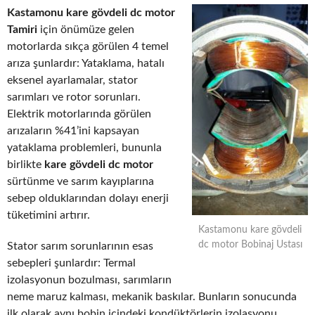
Kastamonu kare gövdeli dc motor
Tamiri
için önümüze gelen
motorlarda sıkça görülen 4 temel
arıza şunlardır: Yataklama, hatalı
eksenel ayarlamalar, stator
sarımları ve rotor sorunları.
Elektrik motorlarında görülen
arızaların %41’ini kapsayan
yataklama problemleri, bununla
birlikte
kare gövdeli dc motor
sürtünme ve sarım kayıplarına
sebep olduklarından dolayı enerji
tüketimini artırır.
Kastamonu kare gövdeli
dc motor Bobinaj Ustası
Stator sarım sorunlarının esas
sebepleri şunlardır: Termal
izolasyonun bozulması, sarımların
neme maruz kalması, mekanik baskılar. Bunların sonucunda
ilk olarak aynı bobin içindeki kondüktörlerin izolasyonu