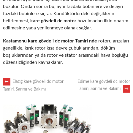
bozulur. Ondan sonra bu, aynı fazdaki bobinlere ve de ayrı
fazdaki bobinlere sıçrar. Kondüktörlerdeki değişiklerin
belirlenmesi,
kare gövdeli dc motor
bozulmadan ilkin onarım
edilmesine yada yenilenmeye olanak sağlar.
Kastamonu kare gövdeli dc motor Tamiri nde
rotoru arızaları
genellikle, kırık rotor kısa devre çubuklarından, döküm
boşluklarından ya da rotor ve stator arasındaki hava boşluğu
düzensizliğinden kaynaklanır.
POST
←
Elazığ kare gövdeli dc motor
Edirne kare gövdeli dc motor
Tamiri, Sarımı ve Bakımı
→
Tamiri, Sarımı ve Bakımı
NAVIGATION