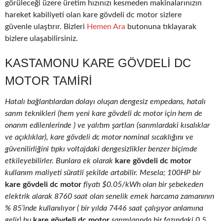
görüleceği üzere üretim hızınızı kesmeden makinalarınızın
hareket kabiliyeti olan kare gövdeli dc motor sizlere
güvenle ulaştırır. Bizleri
Hemen Ara
butonuna tıklayarak
bizlere ulaşabilirsiniz.
KASTAMONU KARE GÖVDELI DC
MOTOR TAMIRI
Hatalı bağlantılardan dolayı oluşan dengesiz empedans, hatalı
sarım teknikleri (hem yeni kare gövdeli dc motor için hem de
onarım edilenlerinde ) ve yalıtım şartları (sarımlardaki kısalıklar
ve açıklıklar), kare gövdeli dc motor nominal sıcaklığını ve
güvenilirliğini tıpkı voltajdaki dengesizlikler benzer biçimde
etkileyebilirler. Bunlara ek olarak
kare gövdeli dc motor
kullanım maliyeti süratli şekilde artabilir. Mesela; 100HP bir
kare gövdeli dc motor
fiyatı $0.05/kWh olan bir şebekeden
elektrik alarak 8760 saat olan senelik emek harcama zamanının
% 85’inde kullanılıyor ( bir yılda 7446 saat çalışıyor anlamına
gelir) bu
kare gövdeli dc motor
sarımlarında bir fazındaki 0.5