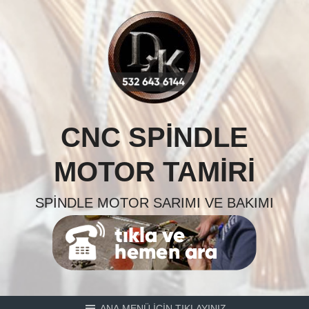
Skip
to
content
CNC SPINDLE
MOTOR TAMIRI
SPINDLE MOTOR SARIMI VE BAKIMI
ANA MENÜ İÇİN TIKLAYINIZ