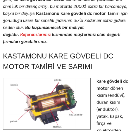
ohm’luk bir direnç artışı, bu motorda 2000$ extra bir harcamaya,
başka bir deyişle
Kastamonu kare gövdeli dc motor Tamiri
için
görüldüğü üzere bir senelik giderinin %7’si kadar bir extra gidere
neden olur.
Bu küçümsenecek bir maliyet
değildir.
Referanslarımız
kısmından müşterimiz olan değerli
firmaları görebilirsiniz.
KASTAMONU KARE GÖVDELI DC
MOTOR TAMIRI VE SARIMI
kare gövdeli dc
motor
dönen
kısım (endüvi),
duran kısım
(endüktör),
yatak, kapak,
fırça ve
kolektörden