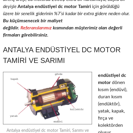
deyişle
Antalya endüstiyel dc motor Tamiri
için görüldüğü
üzere bir senelik giderinin %7’si kadar bir extra gidere neden olur.
Bu küçümsenecek bir maliyet
değildir.
Referanslarımız
kısmından müşterimiz olan değerli
firmaları görebilirsiniz.
ANTALYA ENDÜSTIYEL DC MOTOR
TAMIRI VE SARIMI
endüstiyel dc
motor
dönen
kısım (endüvi),
duran kısım
(endüktör),
yatak, kapak,
fırça ve
kolektörden
Antalya endüstiyel dc motor Tamiri, Sarımı ve
oluşur.