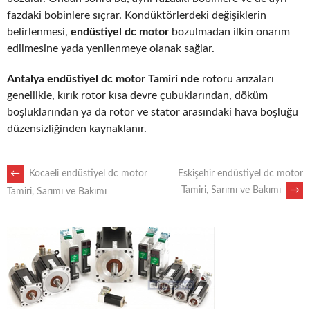
fazdaki bobinlere sıçrar. Kondüktörlerdeki değişiklerin
belirlenmesi,
endüstiyel dc motor
bozulmadan ilkin onarım
edilmesine yada yenilenmeye olanak sağlar.
Antalya endüstiyel dc motor Tamiri nde
rotoru arızaları
genellikle, kırık rotor kısa devre çubuklarından, döküm
boşluklarından ya da rotor ve stator arasındaki hava boşluğu
düzensizliğinden kaynaklanır.
POST
←
Kocaeli endüstiyel dc motor
Eskişehir endüstiyel dc motor
Tamiri, Sarımı ve Bakımı
→
Tamiri, Sarımı ve Bakımı
NAVIGATION