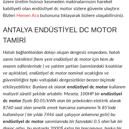
üzere üretim hızınızı kesmeden makinalarınızın hareket
kabiliyeti olan endüstiyel dc motor sizlere güvenle ulaştırır.
Bizleri
Hemen Ara
butonuna tıklayarak bizlere ulaşabilirsiniz.
ANTALYA ENDÜSTIYEL DC MOTOR
TAMIRI
Hatalı bağlantılardan dolayı oluşan dengesiz empedans, hatalı
sarım teknikleri (hem yeni endüstiyel dc motor için hem de
onarım edilenlerinde ) ve yalıtım şartları (sarımlardaki kısalıklar
ve açıklıklar), endüstiyel dc motor nominal sıcaklığını ve
güvenilirliğini tıpkı voltajdaki dengesizlikler benzer biçimde
etkileyebilirler. Bunlara ek olarak
endüstiyel dc motor
kullanım
maliyeti süratli şekilde artabilir. Mesela; 100HP bir
endüstiyel
dc motor
fiyatı $0.05/kWh olan bir şebekeden elektrik alarak
8760 saat olan senelik emek harcama zamanının % 85’inde
kullanılıyor ( bir yılda 7446 saat çalışıyor anlamına gelir) bu
endüstiyel dc motor
sarımlarında bir fazındaki 0.5 ohm’luk bir
direnç artışı, bu motorda 2000$ extra bir harcamaya, başka bir