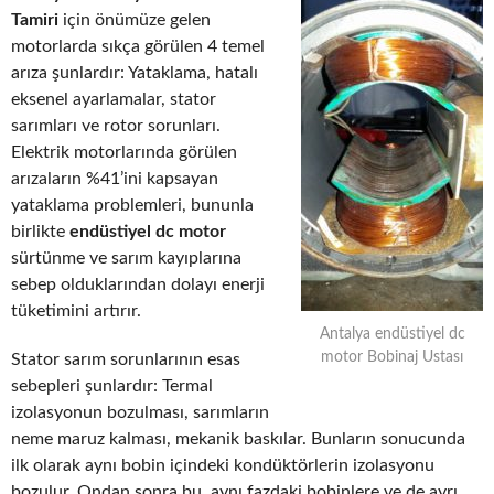
Tamiri
için önümüze gelen
motorlarda sıkça görülen 4 temel
arıza şunlardır: Yataklama, hatalı
eksenel ayarlamalar, stator
sarımları ve rotor sorunları.
Elektrik motorlarında görülen
arızaların %41’ini kapsayan
yataklama problemleri, bununla
birlikte
endüstiyel dc motor
sürtünme ve sarım kayıplarına
sebep olduklarından dolayı enerji
tüketimini artırır.
Antalya endüstiyel dc
motor Bobinaj Ustası
Stator sarım sorunlarının esas
sebepleri şunlardır: Termal
izolasyonun bozulması, sarımların
neme maruz kalması, mekanik baskılar. Bunların sonucunda
ilk olarak aynı bobin içindeki kondüktörlerin izolasyonu
bozulur. Ondan sonra bu, aynı fazdaki bobinlere ve de ayrı