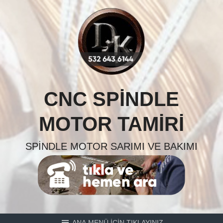
Skip
to
content
CNC SPINDLE
MOTOR TAMIRI
SPINDLE MOTOR SARIMI VE BAKIMI
ANA MENÜ İÇİN TIKLAYINIZ