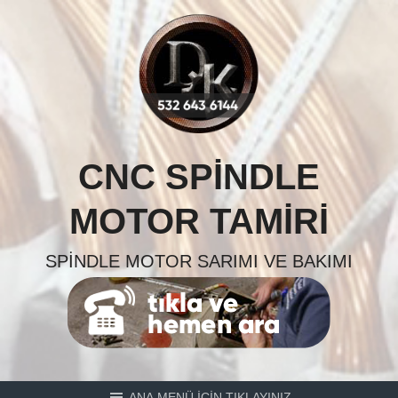
Skip
to
content
CNC SPINDLE
MOTOR TAMIRI
SPINDLE MOTOR SARIMI VE BAKIMI
ANA MENÜ İÇİN TIKLAYINIZ