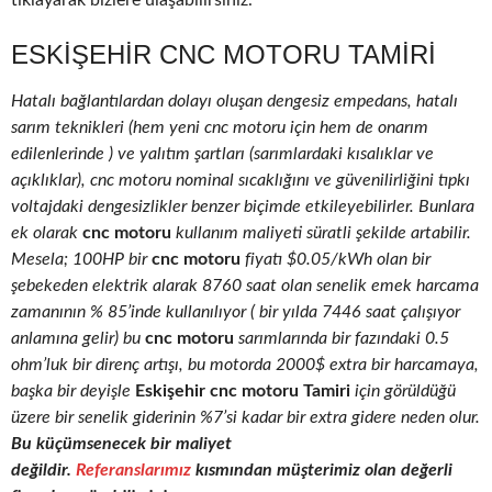
tıklayarak bizlere ulaşabilirsiniz.
ESKIŞEHIR CNC MOTORU TAMIRI
Hatalı bağlantılardan dolayı oluşan dengesiz empedans, hatalı
sarım teknikleri (hem yeni cnc motoru için hem de onarım
edilenlerinde ) ve yalıtım şartları (sarımlardaki kısalıklar ve
açıklıklar), cnc motoru nominal sıcaklığını ve güvenilirliğini tıpkı
voltajdaki dengesizlikler benzer biçimde etkileyebilirler. Bunlara
ek olarak
cnc motoru
kullanım maliyeti süratli şekilde artabilir.
Mesela; 100HP bir
cnc motoru
fiyatı $0.05/kWh olan bir
şebekeden elektrik alarak 8760 saat olan senelik emek harcama
zamanının % 85’inde kullanılıyor ( bir yılda 7446 saat çalışıyor
anlamına gelir) bu
cnc motoru
sarımlarında bir fazındaki 0.5
ohm’luk bir direnç artışı, bu motorda 2000$ extra bir harcamaya,
başka bir deyişle
Eskişehir cnc motoru Tamiri
için görüldüğü
üzere bir senelik giderinin %7’si kadar bir extra gidere neden olur.
Bu küçümsenecek bir maliyet
değildir.
Referanslarımız
kısmından müşterimiz olan değerli