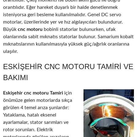
orantılıdır. Çıkış momenti ise bobin akım gücü ile doğru
orantılıdır. Eğer hareket duyarlı bir halde denetlenmek
isteniyorsa geri besleme kullanılmalıdır. Genel DC servo
motorlar, üzerilerinde yer ve hız algılayıcıları bulundurur.
Büyük
cnc motoru
bobinli statorlar bulunurken, ufak
olanlarında sabit mıknatıs statorlar bulunur. Samarium kobalt
mıknatıslarının kullanılmasıyla yüksek güç/ağırlık oranlarına
ulaşılır.
ESKIŞEHIR CNC MOTORU TAMIRI VE
BAKIMI
Eskişehir cnc motoru Tamiri
için
önümüze gelen motorlarda sıkça
görülen 4 temel arıza şunlardır:
Yataklama, hatalı eksenel
ayarlamalar, stator sarımları ve
rotor sorunları. Elektrik