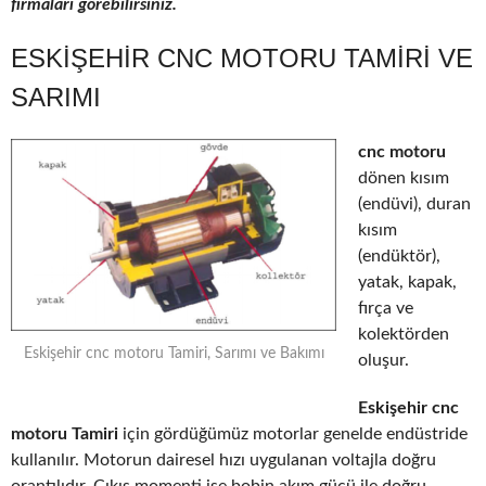
firmaları görebilirsiniz.
ESKIŞEHIR CNC MOTORU TAMIRI VE
SARIMI
cnc motoru
dönen kısım
(endüvi), duran
kısım
(endüktör),
yatak, kapak,
fırça ve
kolektörden
Eskişehir cnc motoru Tamiri, Sarımı ve Bakımı
oluşur.
Eskişehir cnc
motoru Tamiri
için gördüğümüz motorlar genelde endüstride
kullanılır. Motorun dairesel hızı uygulanan voltajla doğru