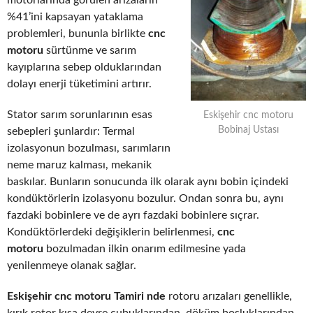
motorlarında görülen arızaların
%41’ini kapsayan yataklama
problemleri, bununla birlikte
cnc
motoru
sürtünme ve sarım
kayıplarına sebep olduklarından
dolayı enerji tüketimini artırır.
Stator sarım sorunlarının esas
Eskişehir cnc motoru
Bobinaj Ustası
sebepleri şunlardır: Termal
izolasyonun bozulması, sarımların
neme maruz kalması, mekanik
baskılar. Bunların sonucunda ilk olarak aynı bobin içindeki
kondüktörlerin izolasyonu bozulur. Ondan sonra bu, aynı
fazdaki bobinlere ve de ayrı fazdaki bobinlere sıçrar.
Kondüktörlerdeki değişiklerin belirlenmesi,
cnc
motoru
bozulmadan ilkin onarım edilmesine yada
yenilenmeye olanak sağlar.
Eskişehir cnc motoru Tamiri nde
rotoru arızaları genellikle,