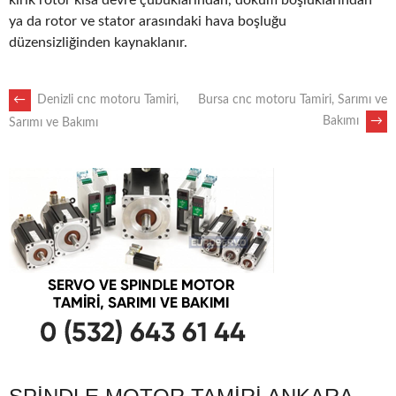
kırık rotor kısa devre çubuklarından, döküm boşluklarından
ya da rotor ve stator arasındaki hava boşluğu
düzensizliğinden kaynaklanır.
POST
←
Denizli cnc motoru Tamiri,
Bursa cnc motoru Tamiri, Sarımı ve
Bakımı
→
Sarımı ve Bakımı
NAVIGATION