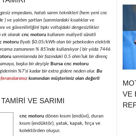
ngesiz empedans, hatalı sarım teknikleri (hem yeni cnc
) ve yalıtım şartları (sarımlardaki kısalıklar ve
nı ve güvenilirliğini tıpkı voltajdaki dengesizlikler
a ek olarak
cnc motoru
kullanım maliyeti süratli
c motoru
fiyatı $0.05/kWh olan bir şebekeden elektrik
rcama zamanının % 85’inde kullanılıyor ( bir yılda 7446
otoru
sarımlarında bir fazındaki 0.5 ohm’luk bir direnç
camaya, başka bir deyişle
Bursa cnc motoru
giderinin %7’si kadar bir extra gidere neden olur.
Bu
feranslarımız
kısmından müşterimiz olan değerli
MOT
VE 
AMIRI VE SARIMI
RE
cnc motoru
dönen kısım (endüvi), duran
kısım (endüktör), yatak, kapak, fırça ve
kolektörden oluşur.