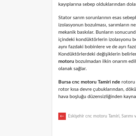
kayıplarına sebep olduklarından dolayı
Stator sarım sorunlarının esas sebepl
izolasyonun bozulması, sarımların n
mekanik baskılar. Bunların sonucunda
içindeki kondüktörlerin izolasyonu 
aynı fazdaki bobinlere ve de ayrı fazd
Kondüktörlerdeki değişiklerin belirl
motoru
bozulmadan ilkin onarım edi
olanak sağlar.
Bursa cnc motoru Tamiri nde
rotoru a
rotor kısa devre çubuklarından, dökü
hava boşluğu düzensizliğinden kaynak
POST
←
Eskişehir cnc motoru Tamiri, Sarımı 