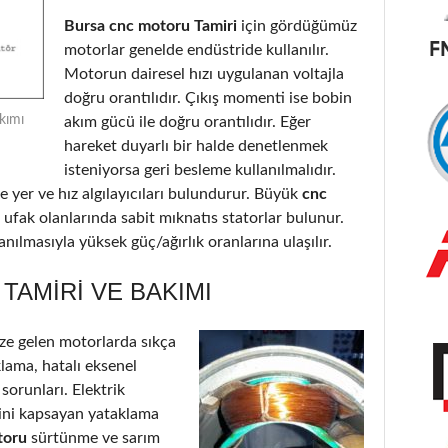
Bursa cnc motoru Tamiri
için gördüğümüz
motorlar genelde endüstride kullanılır.
Motorun dairesel hızı uygulanan voltajla
doğru orantılıdır. Çıkış momenti ise bobin
kımı
akım gücü ile doğru orantılıdır. Eğer
hareket duyarlı bir halde denetlenmek
isteniyorsa geri besleme kullanılmalıdır.
 yer ve hız algılayıcıları bulundurur. Büyük
cnc
 ufak olanlarında sabit mıknatıs statorlar bulunur.
nılmasıyla yüksek güç/ağırlık oranlarına ulaşılır.
AMIRI VE BAKIMI
e gelen motorlarda sıkça
klama, hatalı eksenel
 sorunları. Elektrik
’ini kapsayan yataklama
toru
sürtünme ve sarım