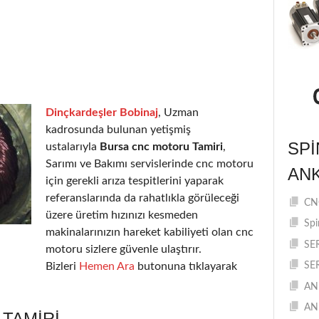
Dinçkardeşler Bobinaj
, Uzman
kadrosunda bulunan yetişmiş
SPI
ustalarıyla
Bursa cnc motoru Tamiri
,
Sarımı ve Bakımı servislerinde cnc motoru
AN
için gerekli arıza tespitlerini yaparak
referanslarında da rahatlıkla görüleceği
CNC
üzere üretim hızınızı kesmeden
Spi
makinalarınızın hareket kabiliyeti olan cnc
SE
motoru sizlere güvenle ulaştırır.
Bizleri
Hemen Ara
butonuna tıklayarak
SE
AN
AN
TAMIRI