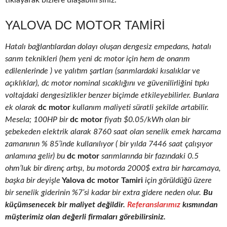
tıklayarak bizlere ulaşabilirsiniz.
YALOVA DC MOTOR TAMIRI
Hatalı bağlantılardan dolayı oluşan dengesiz empedans, hatalı
sarım teknikleri (hem yeni dc motor için hem de onarım
edilenlerinde ) ve yalıtım şartları (sarımlardaki kısalıklar ve
açıklıklar), dc motor nominal sıcaklığını ve güvenilirliğini tıpkı
voltajdaki dengesizlikler benzer biçimde etkileyebilirler. Bunlara
ek olarak
dc motor
kullanım maliyeti süratli şekilde artabilir.
Mesela; 100HP bir
dc motor
fiyatı $0.05/kWh olan bir
şebekeden elektrik alarak 8760 saat olan senelik emek harcama
zamanının % 85’inde kullanılıyor ( bir yılda 7446 saat çalışıyor
anlamına gelir) bu
dc motor
sarımlarında bir fazındaki 0.5
ohm’luk bir direnç artışı, bu motorda 2000$ extra bir harcamaya,
başka bir deyişle
Yalova dc motor Tamiri
için görüldüğü üzere
bir senelik giderinin %7’si kadar bir extra gidere neden olur.
Bu
küçümsenecek bir maliyet değildir.
Referanslarımız
kısmından
müşterimiz olan değerli firmaları görebilirsiniz.