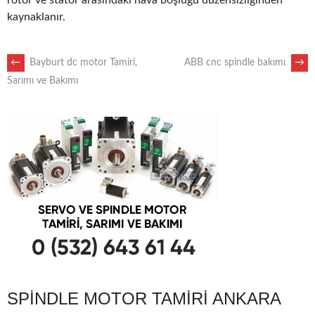
rotor ve stator arasındaki hava boşluğu düzensizliğinden
kaynaklanır.
POST
←
Bayburt dc motor Tamiri,
ABB cnc spindle bakımı
→
Sarımı ve Bakımı
NAVIGATION
SPINDLE MOTOR TAMIRI ANKARA