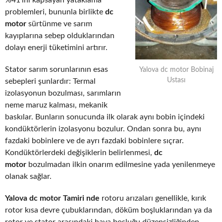
%41’ini kapsayan yataklama
problemleri, bununla birlikte
dc
motor
sürtünme ve sarım
kayıplarına sebep olduklarından
dolayı enerji tüketimini artırır.
Stator sarım sorunlarının esas
Yalova dc motor Bobinaj
Ustası
sebepleri şunlardır: Termal
izolasyonun bozulması, sarımların
neme maruz kalması, mekanik
baskılar. Bunların sonucunda ilk olarak aynı bobin içindeki
kondüktörlerin izolasyonu bozulur. Ondan sonra bu, aynı
fazdaki bobinlere ve de ayrı fazdaki bobinlere sıçrar.
Kondüktörlerdeki değişiklerin belirlenmesi,
dc
motor
bozulmadan ilkin onarım edilmesine yada yenilenmeye
olanak sağlar.
Yalova dc motor Tamiri nde
rotoru arızaları genellikle, kırık
rotor kısa devre çubuklarından, döküm boşluklarından ya da