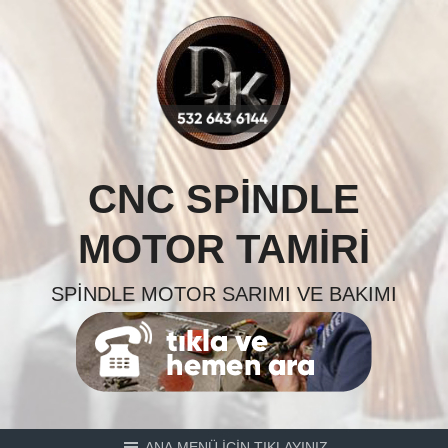
Skip
to
content
CNC SPINDLE
MOTOR TAMIRI
SPINDLE MOTOR SARIMI VE BAKIMI
ANA MENÜ İÇİN TIKLAYINIZ