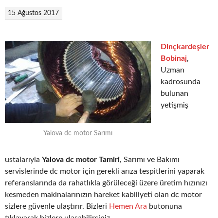
15 Ağustos 2017
Dinçkardeşler
Bobinaj
,
Uzman
kadrosunda
bulunan
yetişmiş
Yalova dc motor Sarımı
ustalarıyla
Yalova dc motor Tamiri
, Sarımı ve Bakımı
servislerinde dc motor için gerekli arıza tespitlerini yaparak
referanslarında da rahatlıkla görüleceği üzere üretim hızınızı
kesmeden makinalarınızın hareket kabiliyeti olan dc motor
sizlere güvenle ulaştırır. Bizleri
Hemen Ara
butonuna