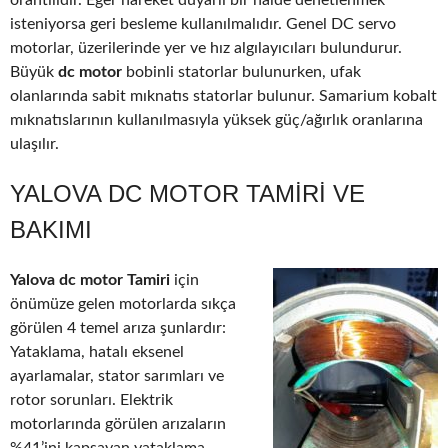
orantılıdır. Eğer hareket duyarlı bir halde denetlenmek
isteniyorsa geri besleme kullanılmalıdır. Genel DC servo
motorlar, üzerilerinde yer ve hız algılayıcıları bulundurur.
Büyük
dc motor
bobinli statorlar bulunurken, ufak
olanlarında sabit mıknatıs statorlar bulunur. Samarium kobalt
mıknatıslarının kullanılmasıyla yüksek güç/ağırlık oranlarına
ulaşılır.
YALOVA DC MOTOR TAMIRI VE
BAKIMI
Yalova dc motor Tamiri
için
önümüze gelen motorlarda sıkça
görülen 4 temel arıza şunlardır:
Yataklama, hatalı eksenel
ayarlamalar, stator sarımları ve
rotor sorunları. Elektrik
motorlarında görülen arızaların