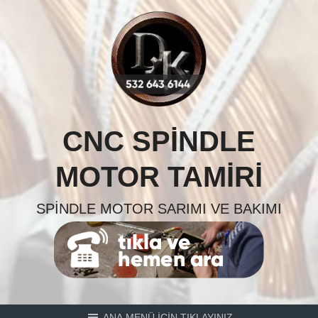
Skip
to
content
CNC SPINDLE
MOTOR TAMIRI
SPINDLE MOTOR SARIMI VE BAKIMI
ANA MENÜ İÇİN TIKLAYINIZ