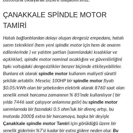
butonuna tıklayarak bizlere ulaşabilirsiniz.
ÇANAKKALE SPINDLE MOTOR
TAMIRI
Hatalı bağlantılardan dolayı oluşan dengesiz empedans, hatalı
sarım teknikleri (hem yeni spindle motor için hem de onarım
edilenlerinde ) ve yalıtım şartları (sarımlardaki kısalıklar ve
açıklıklar), spindle motor nominal sıcaklığını ve güvenilirliğini
tıpkı voltajdaki dengesizlikler benzer biçimde etkileyebilirler.
Bunlara ek olarak
spindle motor
kullanım maliyeti süratli
şekilde artabilir. Mesela; 100HP bir
spindle motor
fiyatı
$0.05/kWh olan bir şebekeden elektrik alarak 8760 saat olan
senelik emek harcama zamanının % 85’inde kullanılıyor ( bir
yılda 7446 saat çalışıyor anlamına gelir) bu
spindle motor
sarımlarında bir fazındaki 0.5 ohm’luk bir direnç artışı, bu
motorda 2000$ extra bir harcamaya, başka bir deyişle
Çanakkale spindle motor Tamiri
için görüldüğü üzere bir
senelik giderinin %7’si kadar bir extra gidere neden olur.
Bu